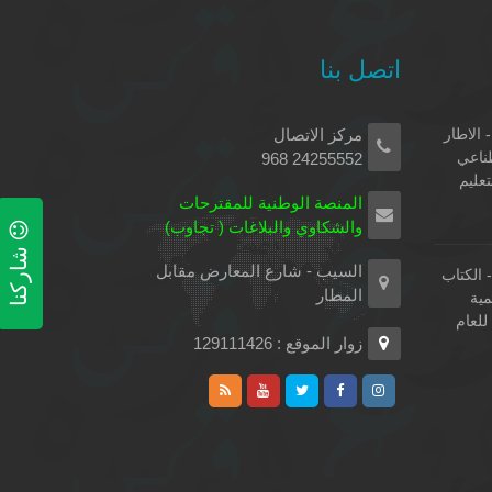
اتصل بنا
 الاطار
مركز الاتصال
طناعي
24255552 968
تعليم
المنصة الوطنية للمقترحات
والشكاوي والبلاغات ( تجاوب)
شاركنا
السيب - شارع المعارض مقابل
الكتاب
المطار
مية
لعام
زوار الموقع : 129111426