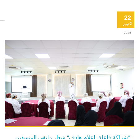
22
اكتوبر
2025
"شراكة فاعلة..إعلام هادف" شعار ملتقى المنسقين