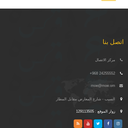
اتصل بنا
مركز الاتصال
+968 24255552
moe@moe.om
السيب - شارع المعارض مقابل المطار
زوار الموقع : 129113505