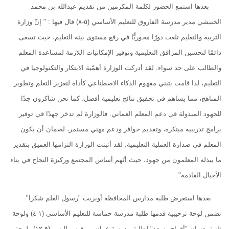
بعدها استمع الحضور لكلمة المكرمين من تقديم عبدالله بن محمد
الخنبشي مدير مدرسة الفاروق للتعليم الأساسي (٥-٨) قال فيها : " إنّ وزارة
التربية والتعليم تلعب دورًا محوريًّا في رفع مستوى بيئة التعليم، حيث تسعى
دائمًا لتحسين المرافق التعليمية وتوفير الإمكانيات اللازمة لمساعدة المعلم
والطالب على حد سواء. لقد أدركت الوزارة أهمّية الابتكار والتكنولوجيا في
التعليم، لذا قامت بتبني مفهوم الذكاء الاصطناعي كأداة لتعزيز التعلم وتطوير
المناهج، مما يساهم في تحقيق نتائج تعليمية أفضل، كما نحن شاكرون جدًا
للجهود المبذولة في دعم المعلم العماني. فالوزارة لم تدخر جهدًا في توفير
برامج تدريبية مبتكرة، وتقديم حوافز ودعم مهني مستمر، لضمان أن يكون
المعلم في صدارة العملية التعليمية. لقد أثبتت الوزارة التزامها العميق بتقدير
ما يبذله المعلمون من جهود، حيث أنّهم أساس المجتمع وركيزة النجاح في بناء
الأجيال القادمة".
بعدها استعرض طلبة مدارس المحافظة أوبريت "رسول العلم شكرا"
تضمن لوحة ترحيبية قدمها طلبة مدرسة حماسة للتعليم الأساسي (١-٤) ولوحة
ثانية بعنوان "أفراح وسعد" لطلبة مدرسة عزان بن قيس للبنين (٩-١٢) ولوحة