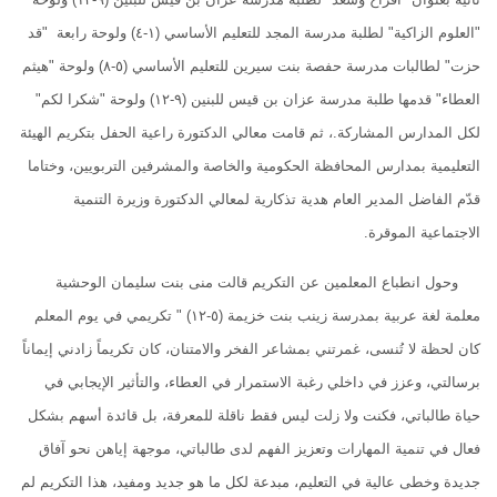
"العلوم الزاكية" لطلبة مدرسة المجد للتعليم الأساسي (١-٤) ولوحة رابعة "قد
حزت" لطالبات مدرسة حفصة بنت سيرين للتعليم الأساسي (٥-٨) ولوحة "هيثم
العطاء" قدمها طلبة مدرسة عزان بن قيس للبنين (٩-١٢) ولوحة "شكرا لكم"
لكل المدارس المشاركة.، ثم قامت معالي الدكتورة راعية الحفل بتكريم الهيئة
التعليمية بمدارس المحافظة الحكومية والخاصة والمشرفين التربويين، وختاما
قدّم الفاضل المدير العام هدية تذكارية لمعالي الدكتورة وزيرة التنمية
الاجتماعية الموقرة.
وحول انطباع المعلمين عن التكريم قالت منى بنت سليمان الوحشية
معلمة لغة عربية بمدرسة زينب بنت خزيمة (٥-١٢) " تكريمي في يوم المعلم
كان لحظة لا تُنسى، غمرتني بمشاعر الفخر والامتنان، كان تكريماً زادني إيماناً
برسالتي، وعزز في داخلي رغبة الاستمرار في العطاء، والتأثير الإيجابي في
حياة طالباتي، فكنت ولا زلت ليس فقط ناقلة للمعرفة، بل قائدة أسهم بشكل
فعال في تنمية المهارات وتعزيز الفهم لدى طالباتي، موجهة إياهن نحو آفاق
جديدة وخطى عالية في التعليم، مبدعة لكل ما هو جديد ومفيد، هذا التكريم لم