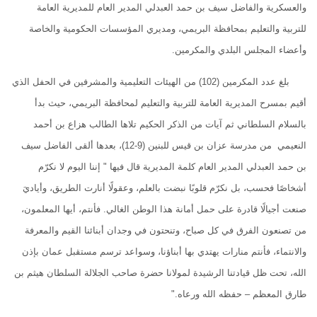
والعسكرية والفاضل سيف بن حمد العبدلي المدير العام للمديرية العامة
للتربية والتعليم بمحافظة البريمي، ومديري المؤسسات الحكومية والخاصة
وأعضاء المجلس البلدي والمكرمين.
بلغ عدد المكرمين (102) من الهيئات التعليمية والمشرفين في الحفل الذي
أقيم بمسرح المديرية العامة للتربية والتعليم لمحافظة البريمي، حيث بدأ
بالسلام السلطاني ثم آيات من الذكر الحكيم تلاها الطالب هزاع بن أحمد
النعيمي من مدرسة عزان بن قيس للبنين (9-12)، بعدها ألقى الفاضل سيف
بن حمد العبدلي المدير العام كلمة المديرية قال فيها " إننا اليوم لا نكرّم
أشخاصًا فحسب، بل نكرّم قلوبًا نبضت بالعلم، وعقولًا أنارت الطريق، وأياديَ
صنعت أجيالًا قادرة على حمل أمانة هذا الوطن الغالي. فأنتم، أيها المعلمون،
من تصنعون الفرق في كل صباح، وتنحتون في وجدان أبنائنا القيم والمعرفة
والانتماء، فأنتم منارات يهتدي بها أبناؤنا، وسواعد ترسم مستقبل عمان بإذن
الله، تحت ظل قيادتنا الرشيدة لمولانا حضرة صاحب الجلالة السلطان هيثم بن
طارق المعظم – حفظه الله ورعاه."