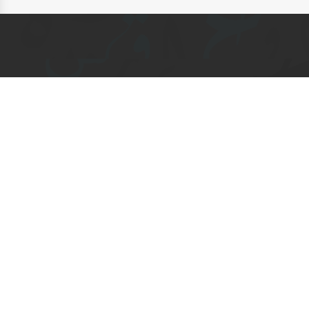
اتصل بنا
مركز الاتصال
+968 24255552
moe@moe.om
السيب - شارع المعارض مقابل المطار
زوار الموقع : 129126875