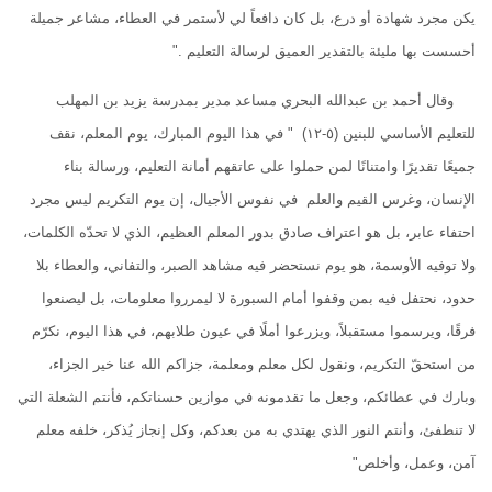
يكن مجرد شهادة أو درع، بل كان دافعاً لي لأستمر في العطاء، مشاعر جميلة
أحسست بها مليئة بالتقدير العميق لرسالة التعليم ."
وقال أحمد بن عبدالله البحري مساعد مدير بمدرسة يزيد بن المهلب
للتعليم الأساسي للبنين (٥-١٢) " في هذا اليوم المبارك، يوم المعلم، نقف
جميعًا تقديرًا وامتنانًا لمن حملوا على عاتقهم أمانة التعليم، ورسالة بناء
الإنسان، وغرس القيم والعلم في نفوس الأجيال، إن يوم التكريم ليس مجرد
احتفاء عابر، بل هو اعتراف صادق بدور المعلم العظيم، الذي لا تحدّه الكلمات،
ولا توفيه الأوسمة، هو يوم نستحضر فيه مشاهد الصبر، والتفاني، والعطاء بلا
حدود، نحتفل فيه بمن وقفوا أمام السبورة لا ليمرروا معلومات، بل ليصنعوا
فرقًا، ويرسموا مستقبلاً، ويزرعوا أملًا في عيون طلابهم، في هذا اليوم، نكرّم
من استحقّ التكريم، ونقول لكل معلم ومعلمة، جزاكم الله عنا خير الجزاء،
وبارك في عطائكم، وجعل ما تقدمونه في موازين حسناتكم، فأنتم الشعلة التي
لا تنطفئ، وأنتم النور الذي يهتدي به من بعدكم، وكل إنجاز يُذكر، خلفه معلم
آمن، وعمل، وأخلص"