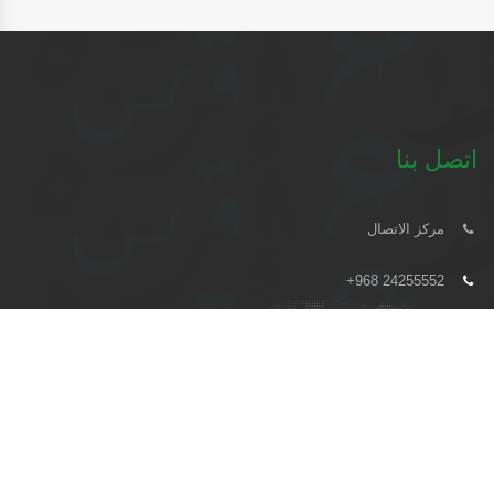
اتصل بنا
مركز الاتصال
+968 24255552
moe@moe.om
السيب - شارع المعارض مقابل المطار
زوار الموقع : 129145510