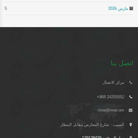
مارس 2026
5
اتصل بنا
مركز الاتصال
+968 24255552
moe@moe.om
السيب - شارع المعارض مقابل المطار
زوار الموقع : 129128429