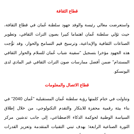
قطاع الثقافة
واستعرضت معالي رئيسة والوفد جهود سلطنة عُمان في قطاع الثقافة،
حيث توُلي سلطنة عُمان اهتماما كبيرا بصون التراث الثقافي، وتطوير
الصناعات الثقافية والإبداعية، وترسيخ قيم التسامح والحوار، وقد توُّجت
هذه الجهود مؤخرا بتسجيل "سفينة شباب عُمان للسلام والحوار الثقافي
المستدام" ضمن أفضل ممارسات صون التراث الثقافي غير المادي لدى
اليونسكو.
قطاع الاتصال والمعلومات
وتناولت في ختام كلمتها رؤية سلطنة عُمان المستقبلية "عُمان
2040
" في
بناء بيئة رقمية محفزة للابتكار والتقدم التكنولوجي، من خلال إطلاق
السياسة الوطنية لحوكمة الذكاء الاصطناعي، إلى جانب تدشين مركز
الثورة الصناعية الرابعة؛ بهدف تبني التقنيات المتقدمة وتعزيز القدرات