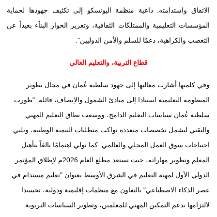
الاتفاق واستدامته. داعية منظمة اليونسكو إلى تكثيف جهودها لحماية
المؤسسات التعليمية والممتلكات الثقافية، وتعزيز الحوار البناّء بعيداً عن
التعصب والكراهية، دعمًا للسلم والأمن الدوليين".
قطاع التربية، والتعليم العالي
وفي كلمتها أشارت معاليها إلى جهود سلطنة عُمان في مجال تطوير
المنظومة التعليمية استنادا إلى مبادئ الشمول والإنصاف، قائلة: "طورت
سلطنة عُمان سياسات التعليم الدامج، ووسعت نطاق التعليم المهني
والتقني ليشمل تخصصات متعددة تواكب متطلبات التنمية الوطنية، وتلبي
احتياجات سوق العمل المحلي والعالمي. كما تولي اهتمامًا بالغاً بتأهيل
المعلم وتطوير مهاراته، حيث تستعد مطلع العام 2026م لإطلاق المؤتمر
الدولي الأول لمهنة التعليم في الشرق الأوسط بعنوان "تعليم مستدام في
عصر الذكاء الاصطناعي" بالتعاون مع منظمات إقليمية ودولية، تجسيدا
لالتزامها بدعم التمكين المهني للمعلمين، وتطوير السياسات التربوية.