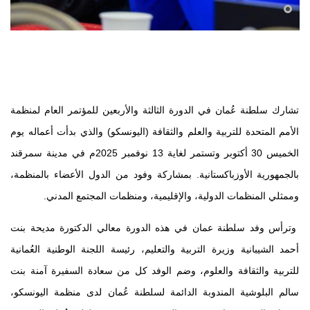
تشارك سلطنة عُمان في الدورة الثالثة والأربعين للمؤتمر العام لمنظمة
الأمم المتحدة للتربية والعلم والثقافة (اليونسكو) والذي بدأت أعماله يوم
الخميس 30 أكتوبر وتستمر لغاية 13 نوفمبر 2025م في مدينة سمرقند
بالجمهورية الأوزباكستانية. بمشاركة وفود من الدول الأعضاء بالمنظمة،
وممثلي المنظمات الدولية، والإقليمية، ومنظمات المجتمع المدني.
وترأس وفد سلطنة عمان في هذه الدورة معالي الدكتورة مديحة بنت
أحمد الشيبانية وزيرة التربية والتعليم، رئيسة اللجنة الوطنية العُمانية
للتربية والثقافة والعلوم، وضم الوفد كل من سعادة السفيرة آمنة بنت
سالم البلوشية المندوبة الدائمة لسلطنة عُمان لدى منظمة اليونسكو،