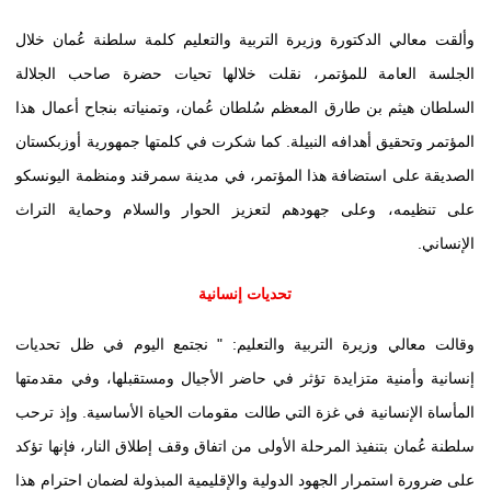
وألقت معالي الدكتورة وزيرة التربية والتعليم كلمة سلطنة عُمان خلال
الجلسة العامة للمؤتمر، نقلت خلالها تحيات
حضرة صاحب الجلالة
السلطان هيثم بن طارق المعظم سُلطان عُمان، وتمنياته بنجاح أعمال هذا
المؤتمر وتحقيق أهدافه النبيلة. كما شكرت في كلمتها جمهورية أوزبكستان
الصديقة على استضافة هذا المؤتمر، في مدينة سمرقند ومنظمة اليونسكو
على تنظيمه، وعلى جهودهم لتعزيز الحوار والسلام وحماية التراث
الإنساني.
تحديات إنسانية
وقالت معالي وزيرة التربية والتعليم: "
نجتمع اليوم في ظل تحديات
إنسانية وأمنية متزايدة تؤثر في حاضر الأجيال ومستقبلها، وفي مقدمتها
المأساة الإنسانية في غزة التي طالت مقومات الحياة الأساسية. وإذ ترحب
سلطنة عُمان بتنفيذ المرحلة الأولى من اتفاق وقف إطلاق النار، فإنها تؤكد
على ضرورة استمرار الجهود الدولية والإقليمية المبذولة لضمان احترام هذا