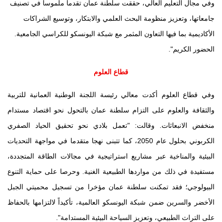
وفي مجال التعليم العالي، حققت سلطنة عمان تقدما ملموسا في تصنيف
جامعاتها، وتعزيز منظومة البحث العلمي والابتكار، وتوسيع الشراكات
الأكاديمية بما فيها التعاون المثمر مع شبكة اليونسكو للكراسي الجامعية.
الحضور الكريم".
قطاع العلوم
وفي قطاع العلوم أكدت معالي رئيسة اللجنة الوطنية العمانية للتربية
والثقافة والعلوم على التزام سلطنة عمان بالتحول نحو اقتصاد مستدام
منخفض الانبعاثات. وقالت: "تعمل بلادي نحو تحقيق الحياد الصفري
الكربوني بحلول عام
2050
، كما تتبنى نهجا متقدما في مواجهة التحديات
البيئية والمناخية عبر مشاريع استراتيجية في مجالات الطاقة المتجددة،
مستفيدة في ذلك من مواردها الطبيعية الغنية. وحرصا على حماية التنوع
البيولوجي؛ فقد تمكنت سلطنة عمان مؤخرا من تسجيل محميتي الجبل
الأخضر والسرين ضمن شبكة اليونسكو العالمية، تأكيداً لالتزامها بالحفاظ
على التراث الطبيعي، وتعزيز السياحة البيئية المستدامة".