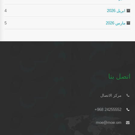
ابريل 2026
4
مارس 2026
5
اتصل بنا
مركز الاتصال
+968 24255552
moe@moe.om