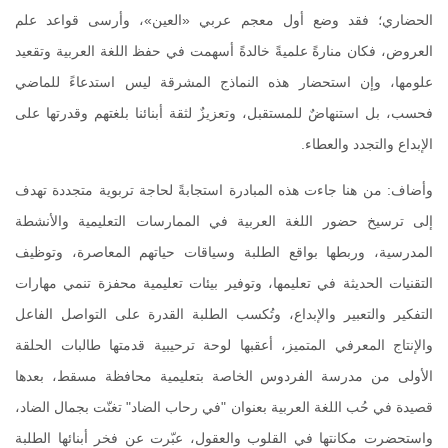
الحضاري؛ فقد وضع أول معجم عربي «العين»، وأرسى قواعد علم
العروض، فكان منارةً علميةً خالدةً أسهمت في حفظ اللغة العربية وتقعيد
علومها، وإن استحضار هذه النماذج المشرقة ليس استدعاءً للماضي
فحسب، بل استنهاضٌ للمستقبل، وتعزيزٌ لثقة أبنائنا بلغتهم وقدرتها على
الإبداع والتجدد والعطاء.
وأضاف: من هنا جاءت هذه المبادرة استجابةً لحاجة تربوية متجددة تهدف
إلى ترسيخ حضور اللغة العربية في الممارسات التعليمية والأنشطة
المدرسية، وربطها بواقع الطلبة وسياقات حياتهم المعاصرة، وتوظيف
التقنيات الحديثة في تعليمها، وتوفير بيئات تعليمية محفزة تنمي مهارات
التفكير والتعبير والإبداع، وتُكسب الطلبة القدرة على التواصل الفاعل
والإنتاج المعرفي المتميز، أعقبها لوحة ترحيبية قدمتها طالبات الحلقة
الأولى من مدرسة الفردوس الخاصة بتعليمية محافظة مسقط، بعدها
قصيدة في حُب اللغة العربية بعنوان "في رحاب الضاد" تغنّت بجمال الضاد،
واستحضرت مكانتها في القلوب والعقول، عبّرت عن فخر أبنائها الطلبة