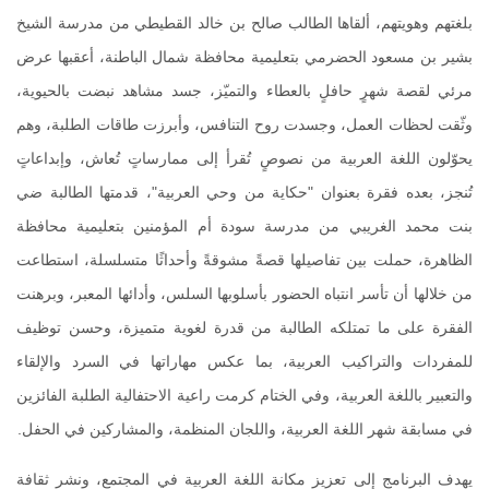
بلغتهم وهويتهم، ألقاها الطالب صالح بن خالد القطيطي من مدرسة الشيخ
بشير بن مسعود الحضرمي بتعليمية محافظة شمال الباطنة، أعقبها عرض
مرئي لقصة شهرٍ حافلٍ بالعطاء والتميّز، جسد مشاهد نبضت بالحيوية،
وثّقت لحظات العمل، وجسدت روح التنافس، وأبرزت طاقات الطلبة، وهم
يحوّلون اللغة العربية من نصوصٍ تُقرأ إلى ممارساتٍ تُعاش، وإبداعاتٍ
تُنجز، بعده فقرة بعنوان "حكاية من وحي العربية"، قدمتها الطالبة ضي
بنت محمد الغريبي من مدرسة سودة أم المؤمنين بتعليمية محافظة
الظاهرة، حملت بين تفاصيلها قصةً مشوقةً وأحداثًا متسلسلة، استطاعت
من خلالها أن تأسر انتباه الحضور بأسلوبها السلس، وأدائها المعبر، وبرهنت
الفقرة على ما تمتلكه الطالبة من قدرة لغوية متميزة، وحسن توظيف
للمفردات والتراكيب العربية، بما عكس مهاراتها في السرد والإلقاء
والتعبير باللغة العربية، وفي الختام كرمت راعية الاحتفالية الطلبة الفائزين
في مسابقة شهر اللغة العربية، واللجان المنظمة، والمشاركين في الحفل.
يهدف البرنامج إلى تعزيز مكانة اللغة العربية في المجتمع، ونشر ثقافة