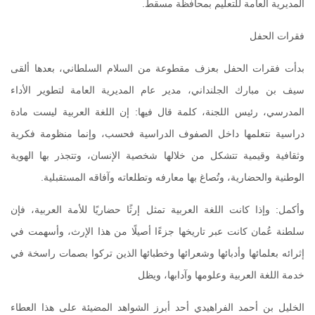
المديرية العامة للتعليم بمحافظة مسقط.
فقرات الحفل
بدأت فقرات الحفل بعزف مقطوعة من السلام السلطاني، بعدها ألقى
سيف بن مبارك الجلنداني، مدير عام المديرية العامة لتطوير الأداء
المدرسي، رئيس اللجنة، كلمة قال فيها: إن اللغة العربية ليست مادة
دراسية نتعلمها داخل الصفوف الدراسية فحسب، وإنما منظومة فكرية
وثقافية وقيمية تتشكل من خلالها شخصية الإنسان، وتتجذر بها الهوية
الوطنية والحضارية، وتُصاغ بها معارفه وتطلعاته وآفاقه المستقبلية.
وأكمل: وإذا كانت اللغة العربية تمثل إرثًا حضاريًا للأمة العربية، فإن
سلطنة عُمان كانت عبر تاريخها جزءًا أصيلًا من هذا الإرث، وأسهمت في
إثرائه بعلمائها وأدبائها وشعرائها وخطبائها الذين تركوا بصمات راسخة في
خدمة اللغة العربية وعلومها وآدابها، ويظل
الخليل بن أحمد الفراهيدي أحد أبرز الشواهد المضيئة على هذا العطاء