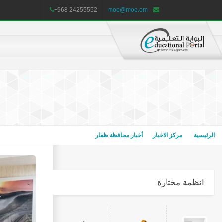
+968 24255552
moe@moe.om
الرئيسية
مركز الاخبار
أخبار محافظة ظفار
انظمة مختارة