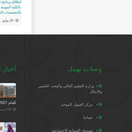
انطلاق برنامج
بالكلية المهنية
بالتخصصات التق
26 يوليو
وصلات تهمك
أخبار ا
وزارة التعليم العالي والبحث العلمي
والابتكار
للعام 2027–2028
مركز القبول الموحد
06 اغسطس 2026
عماننا
صندوق الحماية الاجتماعية