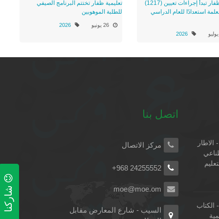
تعليمية ظفار تبدأ إجراءات تعيين (1217)
تعليمية ظفار تختتم البرنامج الصيفي
علمة استعدادًا للعام الدراسي
للطلبة الموهوبين
26 يونيو
2026
2026
اتصل بنا
 الاطار
مركز الاتصال
طناعي
تعليم
+968 24255552
شاركنا
moe@moe.om
الكتاب
السيب - شارع المعارض مقابل
مية