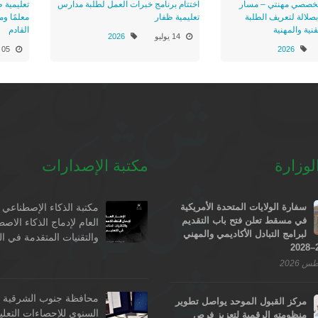
 تخصصي مهنتي – مسار
اختتام برنامج خبرات العمل لطلبة مدارس
 بصلالة لتعريف الطلبة
تعليمية ظفار
معلمًا وم
نية والمهنية
القادم
14 يوليو
2026
2026
05 يوليو
لوزارة
مكتبة الإصدارات
سفارة الولايات المتحدة الأمريكية
مكتبة الذكاء الإصطناعي -
في مسقط تعلن فتح باب التقديم
العام لإدماج الذكاء الاص
لبرامج التبادل الأكاديمي والمهني
والتقنيات المتقدمة في ال
محافظة جنوب الشرقية - 
مركز القبول الموحد يواصل تطوير
السنوي للإحصاءات التعلي
منظومته الرقمية لتعزيز فرص