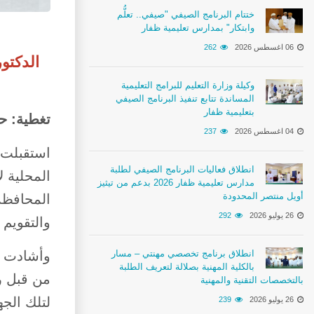
ختتام البرنامج الصيفي "صيفي.. تعلُّم
وابتكار" بمدارس تعليمية ظفار
06 اغسطس 2026
262
الدكتو
وكيلة وزارة التعليم للبرامج التعليمية
المساندة تتابع تنفيذ البرنامج الصيفي
بتعليمية ظفار
تغطية: ح
04 اغسطس 2026
237
استقبلت ا
انطلاق فعاليات البرنامج الصيفي لطلبة
المحلية ل
مدارس تعليمية ظفار 2026 بدعم من تيثيز
أويل منتصر المحدودة
المحافظة
26 يوليو 2026
292
والتقويم 
انطلاق برنامج تخصصي مهنتي – مسار
وأشادت ال
بالكلية المهنية بصلالة لتعريف الطلبة
بالتخصصات التقنية والمهنية
لتلك الجه
26 يوليو 2026
239