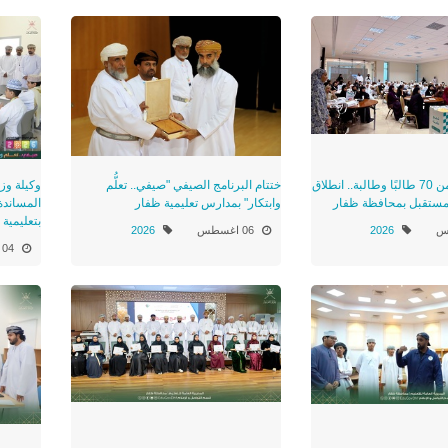
بمشاركة أكثر من 70 طالبًا وطالبة.. انطلاق
ختتام البرنامج الصيفي "صيفي.. تعلُّم
وكيلة وزا
مستقبل بمحافظة ظفار
وابتكار" بمدارس تعليمية ظفار
المساندة 
بتعليمية
2026
06 اغسطس
2026
04 اغسطس