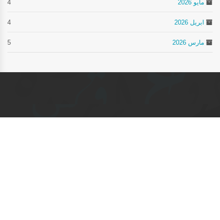
مايو 2026
4
ابريل 2026
4
مارس 2026
5
اتصل بنا
مركز الاتصال
+968 24255552
moe@moe.om