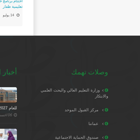
اختتام برنامج 
تعليمية ظفار
14 يوليو
وصلات تهمك
أخبار ا
وزارة التعليم العالي والبحث العلمي
والابتكار
للعام 2027–2028
مركز القبول الموحد
06 اغسطس 2026
عماننا
صندوق الحماية الاجتماعية