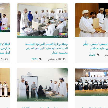
الصيفي "صيفي.. تعلُّم
وكيلة وزارة التعليم للبرامج التعليمية
انطلاق ف
س تعليمية ظفار
المساندة تتابع تنفيذ البرنامج الصيفي
بتعليمية ظفار
أويل منت
2026
04 اغسطس
2026
26 يوليو