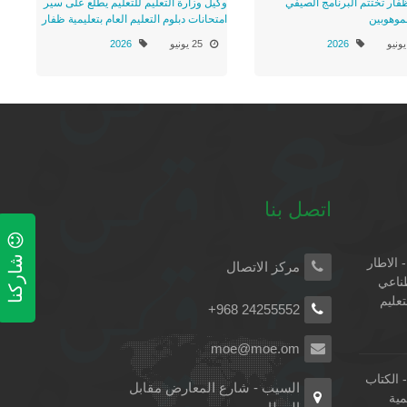
ظفار تختتم البرنامج الصيفي
وكيل وزارة التعليم للتعليم يطّلع على سير
لموهوبين
امتحانات دبلوم التعليم العام بتعليمية ظفار
2026
25 يونيو
2026
اتصل بنا
شاركنا
 الاطار
مركز الاتصال
طناعي
تعليم
+968 24255552
moe@moe.om
الكتاب
السيب - شارع المعارض مقابل
مية