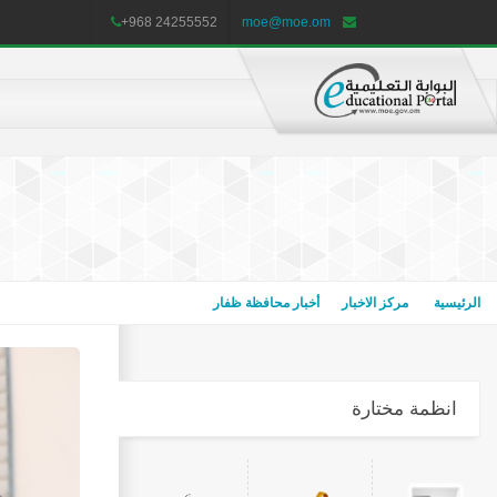
+968 24255552
moe@moe.om
الرئيسية
مركز الاخبار
أخبار محافظة ظفار
انظمة مختارة