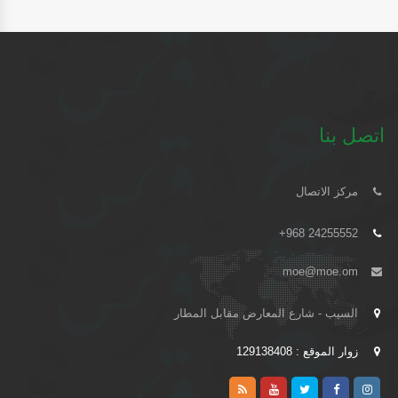
اتصل بنا
مركز الاتصال
+968 24255552
moe@moe.om
السيب - شارع المعارض مقابل المطار
زوار الموقع : 129138408