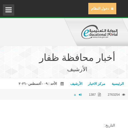
دخول النظام
الم
مركز
أخبار محافظة ظفار
مكتب
الأرشيف
مكتب
الرئيسية
مركز الاخبار
الأرشيف
الأحد : ٠٩ - أغسطس - ٢٠٢٦
المح
a
1387
2763254
التاريخ: