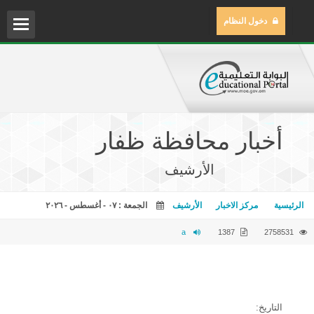
دخول النظام
الم
مركز
أخبار محافظة ظفار
مكتب
الأرشيف
مكتب
الرئيسية
مركز الاخبار
الأرشيف
الجمعة : ٠٧ - أغسطس - ٢٠٢٦
المح
a
1387
2758531
التاريخ: