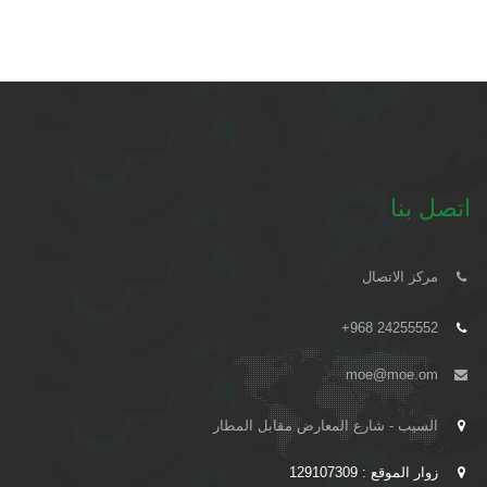
اتصل بنا
مركز الاتصال
+968 24255552
moe@moe.om
السيب - شارع المعارض مقابل المطار
زوار الموقع : 129107309