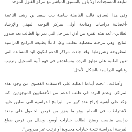
متابعة المستجدات أولًا بأول بالتنسيق المباشر مع مركز القبول الموحد.
وفي هذا السياق، قالت الفاضلة سامية بنت سعيد بن رشيد الناعبية
-أخصائية دراسات ومتابعة أولى بمركز التوجيه المهني والإرشاد
الطلابي-:"تُعد هذه الفترة من أدق المراحل التي يمر بها الطالب بعد صدور
النتائج، وهي مرحلة مفصلية تتطلب وعيًا كاملًا بطبيعة البرامج الدراسية
المطروحة وشروطها. وقد جاءت مراكز الدعم لتكون اليد المساندة التي
تعين الطلبة على تجاوز التردد، وتساعدهم في فهم آلية التسجيل وترتيب
رغباتهم الدراسية بالشكل الأمثل".
وأضافت: "نحث أبناءنا الطلبة على الاستفادة القصوى من وجود هذه
المراكز، وعدم التردد في طلب الدعم من الأخصائيين الموجودين. كما
نؤكد على أهمية إدراج عدد كبير من البرامج الدراسية التي تنطبق عليها
الاشتراطات في النظام، وهو ما يعزز من فرص الحصول على مقعد
دراسي مناسب ويمنح الطالب خيارات أوسع، ويقلل من فرص ضياع
الفرصة الدراسية نتيجة خيارات محدودة أو ترتيب غير مدروس".