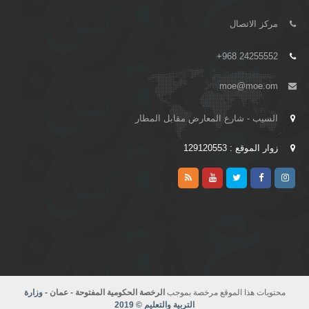
مركز الاتصال
+968 24255552
moe@moe.om
السيب - شارع المعارض مقابل المطار
زوار الموقع : 129120553
محتويات هذا الموقع مرخصة بموجب
الرخصة الحكومية المفتوحة - عمان
- وزارة
التربية والتعليم © 2019