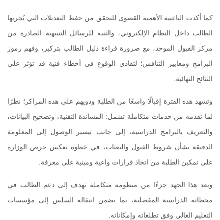
كما أكدت الناعبية الأهمية القصوى للتحقق من حفظ التعديلات التي يُجريها
الطالب داخل النظام الإلكتروني، والتنبه للرسائل التنبيهية الصادرة من
مركز القبول الموحد، مع ضرورة قراءة دليل الطالب بتركيز، وفهم رموز
البرامج ومعايير التنافس؛ لتفادي الوقوع في أخطاء فنية قد تؤثر على
النتائج النهائية.
وتشهد هذه الفترة إقبالًا واسعًا من الطلبة وذويهم على هذه المراكز؛ نظرًا
لما تقدمه من خدمات متكاملة تشمل: المساندة التقنية، وتصحيح البيانات،
والتعريف بالبرامج الدراسية، إلى جانب تيسير الوصول إلى المعلومة
الدقيقة بشأن شروط القبول والبعثات، في خطوة تعكس حرص الوزارة
على تمكين الطلبة من اتخاذ قرارات واعية ومبنية على معرفة.
ويعد هذا الجهد جزءًا من منظومة متكاملة تهدف إلى دعم الطالب في
محطاته الدراسية المفصلية، بما يضمن انتقاله السلس إلى مؤسسات
التعليم العالي وفق تطلعاته وإمكاناته.