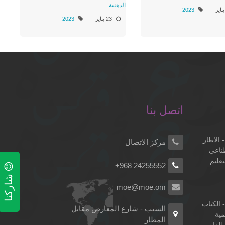
الذهنية.
2023
23 يناير
2023
اتصل بنا
 الاطار
مركز الاتصال
طناعي
تعليم
+968 24255552
شاركنا
moe@moe.om
الكتاب
السيب - شارع المعارض مقابل
مية
المطار