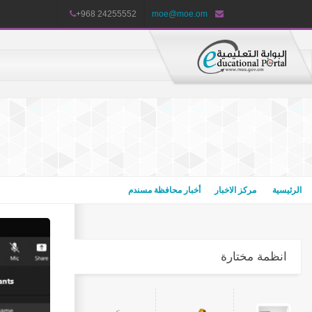
+968 24255552
moe@moe.om
الرئيسية
مركز الاخبار
أخبار محافظة مسندم
انظمة مختارة