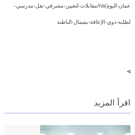
عمان-اليوم/na/مقابلات-لتعيين-مشرفي-نقل-مدرسي-
لطلبة-ذوي-الإعاقة-بشمال-الباطنة
اقرأ المزيد