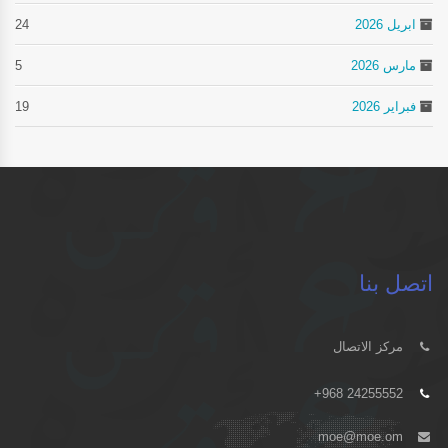
ابريل 2026
24
مارس 2026
5
فبراير 2026
19
اتصل بنا
مركز الاتصال
+968 24255552
moe@moe.om