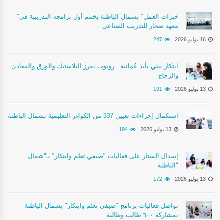
"خبرات العمل" بشمال الباطنة يختتم أول برامجه التدريبية في
معهد صحار للتدريب الصناعي
16 يوليو 2026
247
ابتكار بيئي بأيد عُمانية.. روبوت يفرز البلاستيك والورق والمعادن
والزجاج
13 يوليو 2026
191
استكمال إجراءات تعيين 337 من الكوادر التعليمية بشمال الباطنة
13 يوليو 2026
194
إسدال الستار على فعاليات "صيفي تعلم وابتكار" بـ"شمال
الباطنة"
13 يوليو 2026
172
تواصل فعاليات برنامج "صيفي تعلم وابتكار" بشمال الباطنة
بمشاركة ٦٠٠ طالب وطالبة