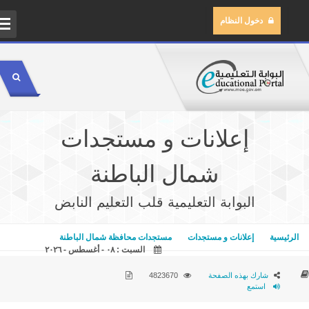
دخول النظام
ال
مر
إعلانات و مستجدات
مك
شمال الباطنة
مك
البوابة التعليمية قلب التعليم النابض
ال
الرئيسية
إعلانات و مستجدات
مستجدات محافظة شمال الباطنة
السبت : ٠٨ - أغسطس - ٢٠٢٦
شارك بهذه الصفحة
4823670
استمع