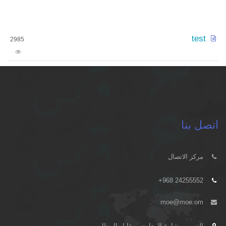
test
2985
اتصل بنا
مركز الاتصال
+968 24255552
moe@moe.om
السيب - شارع المعارض مقابل المطار