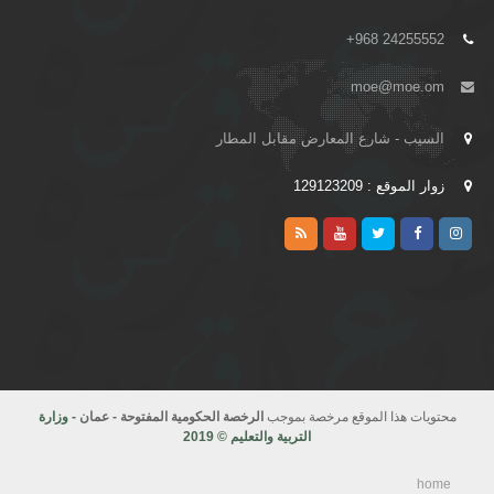
+968 24255552
moe@moe.om
السيب - شارع المعارض مقابل المطار
زوار الموقع : 129123209
محتويات هذا الموقع مرخصة بموجب
الرخصة الحكومية المفتوحة - عمان
- وزارة
التربية والتعليم © 2019
home