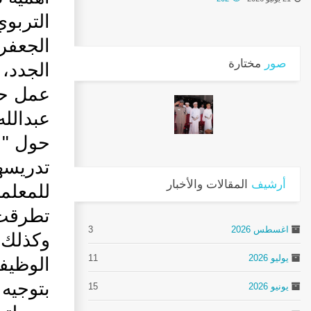
التربو
الجعفر
صور
مختارة
الجدد، 
عمل حو
عبدالله
حول "ا
تدريسها
أرشيف
المقالات والأخبار
للمعلمي
تطرقت إ
اغسطس 2026
3
وكذلك ا
يوليو 2026
11
الوظيفة
بتوجيه 
يونيو 2026
15