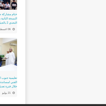
ختام مشاركة ط
النسخة الثانية 
التحدي 2 بالجبل الاخضر "
06 اغسطس
تعليمية جنوب ا
الفني لمساندة ط
خلال فترة تعدي
21 يوليو