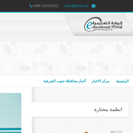
+968 24255552
moe@moe.om
الرئيسية
مركز الاخبار
أخبار محافظة جنوب الشرقية
انظمة مختارة