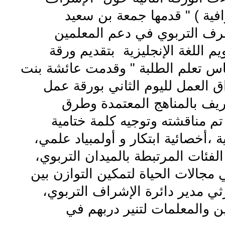
فية ) " قدمها جمعة بن سعيد
رف التربوي في دعم المعلمين
 اللغة الإنجليزية بتقديم ورقة
اس تعلم الطلبة " وقدمت عائشة بنت
ق العمل لليوم الثاني بورقة عمل
ريف بالمناهج المعتمدة وطرق
تم مناقشته وتوجيه كلمة ختامية
،أخصائية ابتكار و أولمبياد علمي،
الفئات المرتبطة بالميدان التربوي،
مجالات الحياة لتمكين التوازن بين
ثي مدير دائرة الإشراف التربو
ي،
ن والمعلمات لتنير دربهم في