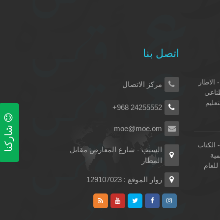
اتصل بنا
 الاطار
مركز الاتصال
طناعي
تعليم
+968 24255552
شاركنا
moe@moe.om
الكتاب
السيب - شارع المعارض مقابل
مية
المطار
لعام
زوار الموقع : 129107023