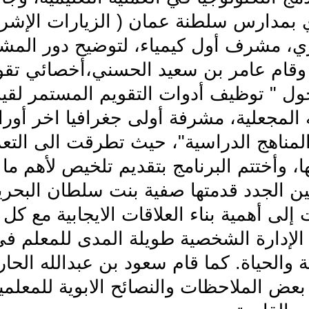
ي بمدارس سلطنة عمان ( الزيارات الإشرا
ي، مشرف أول كيمياء، لتوضيح دور المش
وقام عامر بن سعيد الحسني،أخصائي تقويم
ل " توظيف أدوات التقويم المستمر لقي
 المجعلية، مشرفة أولى جغرافيا اخر أورا
لمناهج الدراسية"، حيث تطرقت الى التع
، وأختتم البرنامج بتقديم تلخيص لأهم ما 
ن الجدد قدمتها صفية بنت سلطان البحرية 
لى أهمية بناء العلاقات الايجابية مع كل 
لإدارة الشخصية طويلة المدى للمعلم في 
 والحياة. كما قام سعود بن عبدالله الحار
بعض الملاحظات والنصائح الابوية للمعلمي