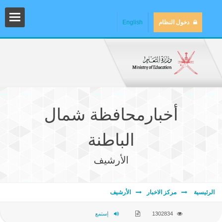
دخول النظام
English
أخبارمحافظة شمال
الباطنة
الأرشيف
المش
الرئيسية
مركز الاخبار
الأرشيف
المك
1302834
إستمع