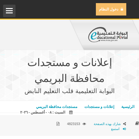
دخول النظام
الم
مركز
إعلانات و مستجدات
مكتب
محافظة البريمي
مكتب
البوابة التعليمية قلب التعليم النابض
المح
الرئيسية
إعلانات و مستجدات
مستجدات محافظة البريمي
السبت : ٠٨ - أغسطس - ٢٠٢٦
شارك بهذه الصفحة
4823153
استمع