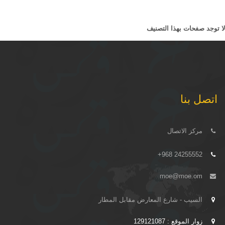
لا توجد صفحات بهذا التصنيف
اتصل بنا
مركز الاتصال
+968 24255552
moe@moe.om
السيب - شارع المعارض مقابل المطار
زوار الموقع : 129121087