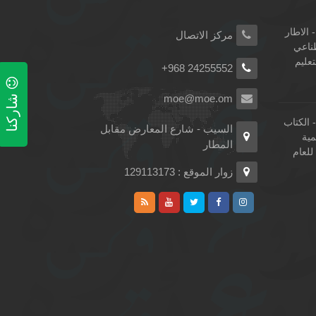
 الاطار
مركز الاتصال
طناعي
تعليم
+968 24255552
شاركنا
moe@moe.om
الكتاب
السيب - شارع المعارض مقابل
مية
المطار
لعام
زوار الموقع : 129113173