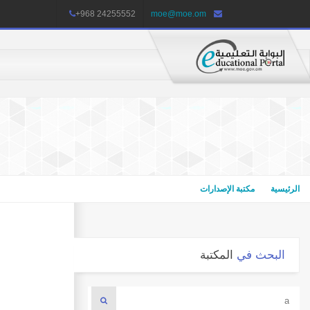
+968 24255552
moe@moe.om
الرئيسية
مكتبة الإصدارات
البحث في
المكتبة