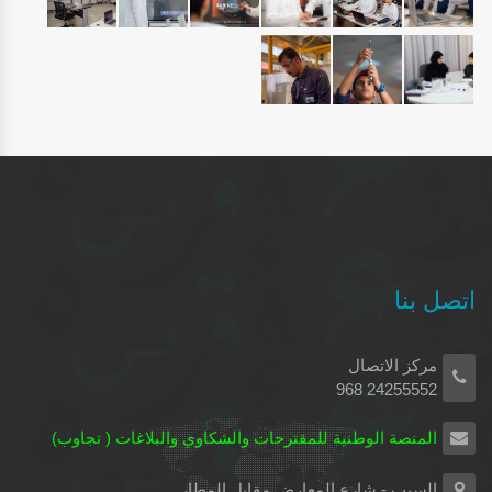
اتصل بنا
مركز الاتصال
24255552 968
المنصة الوطنية للمقترحات والشكاوي والبلاغات ( تجاوب)
السيب - شارع المعارض مقابل المطار