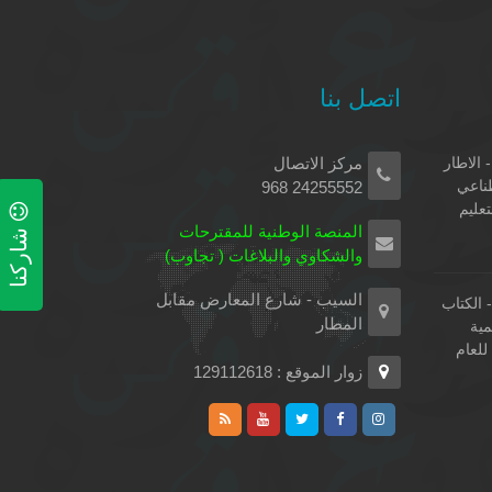
اتصل بنا
 الاطار
مركز الاتصال
طناعي
24255552 968
تعليم
شاركنا
المنصة الوطنية للمقترحات
والشكاوي والبلاغات ( تجاوب)
السيب - شارع المعارض مقابل
الكتاب
المطار
مية
لعام
زوار الموقع : 129112618