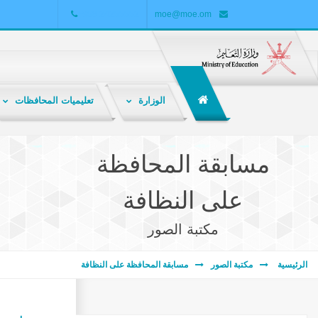
+968 24255552
moe@moe.om
الوزارة
تعليميات المحافظات
الشبكة التربوية هي ملتقى تربوي تعليمي تفاعلي لتبادل المعارف والمعلومات والخبرات بين المعلمين والطلاب وأولياء الأمور والباحثين والمهتمين بالشأن التربوي .
مسابقة المحافظة
على النظافة
مكتبة الصور
الرئيسية
مكتبة الصور
مسابقة المحافظة على النظافة