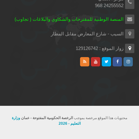
24255552 968
المنصة الوطنية للمقترحات والشكاوي والبلاغات ( تجاوب)
السيب - شارع المعارض مقابل المطار
زوار الموقع : 129126742
محتويات هذا الموقع مرخصة بموجب
الرخصة الحكومية المفتوحة - عمان
وزارة
التعليم - 2026