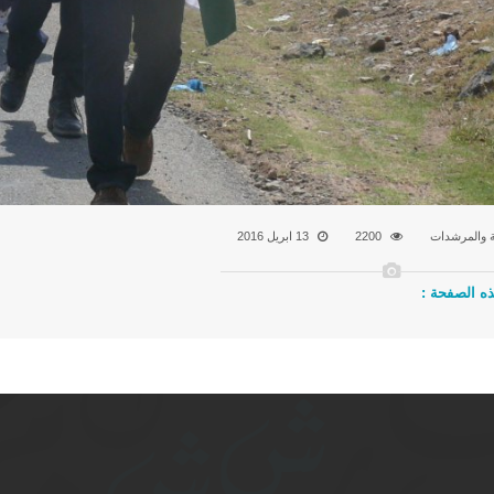
 والمرشدات
2200
13 ابريل 2016
ه الصفحة :