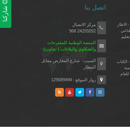
اتصل بنا
شاركنا
 الاطار
مركز الاتصال
طناعي
24255552 968
تعليم
المنصة الوطنية للمقترحات
والشكاوي والبلاغات ( تجاوب)
السيب - شارع المعارض مقابل
الكتاب
المطار
مية
لعام
زوار الموقع : 129089494