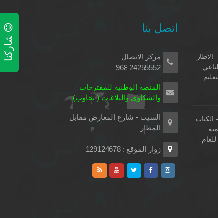
اتصل بنا
شاركنا
 الاطار
مركز الاتصال
طناعي
24255552 968
تعليم
المنصة الوطنية للمقترحات
والشكاوي والبلاغات ( تجاوب)
السيب - شارع المعارض مقابل
الكتاب
المطار
مية
لعام
زوار الموقع : 129124678