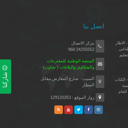
اتصل بنا
 الاطار
مركز الاتصال
طناعي
24255552 968
تعليم
المنصة الوطنية للمقترحات
والشكاوي والبلاغات ( تجاوب)
شاركنا
السيب - شارع المعارض مقابل
الكتاب
المطار
مية
لعام
زوار الموقع : 129120353