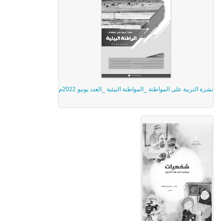
نشرة التربية على المواطنة _المواطنة البيئية _العدد يونيو 2022م