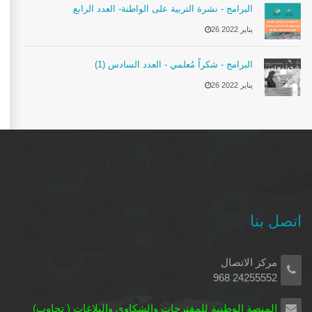
البرامج - نشرة التربية على الواطنة- العدد الرابع
26 يناير 2022
البرامج - شكراً مُعلمي - العدد السادس (1)
26 يناير 2022
اتصل بنا
مركز الاتصال
24255552 968
المنصة الوطنية للمقترحات والشكاوي والبلاغات ( تجاوب)