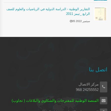
التقارير الوطنية - الدراسة الدولية في الرياضيات والعلوم للصف
الرابع _تيمز 2011
05 سبتمبر 2022
اتصل بنا
مركز الاتصال
24255552 968
المنصة الوطنية للمقترحات والشكاوي والبلاغات ( تجاوب)