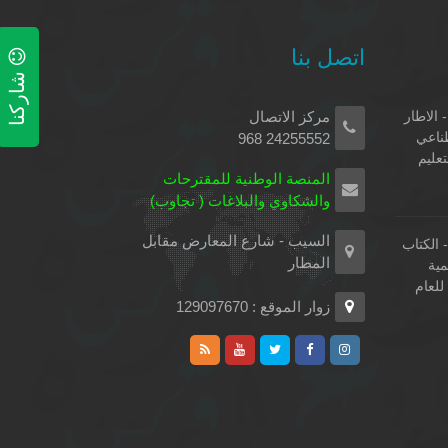
اتصل بنا
شاركنا
 الاطار
مركز الاتصال
طناعي
24255552 968
تعليم
المنصة الوطنية للمقترحات
والشكاوي والبلاغات ( تجاوب)
السيب - شارع المعارض مقابل
الكتاب
المطار
مية
لعام
زوار الموقع : 129097670