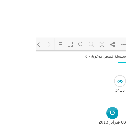
سلسلة قصص توعوية - 8
Loading PDF 6% ...
3413
03 فبراير 2013