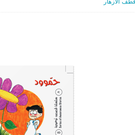
طف الأزهار