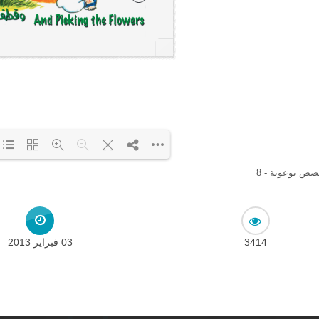
ص توعوية - 8
Loading PDF 6% ...
3414
03 فبراير 2013