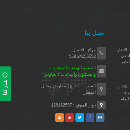
اتصل بنا
 الاطار
مركز الاتصال
طناعي
24255552 968
تعليم
المنصة الوطنية للمقترحات
والشكاوي والبلاغات ( تجاوب)
شاركنا
السيب - شارع المعارض مقابل
الكتاب
المطار
مية
لعام
زوار الموقع : 129112557