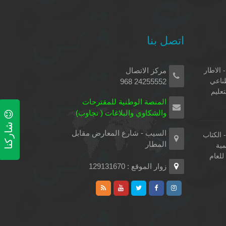
اتصل بنا
 الاطار
مركز الاتصال
طناعي
24255552 968
تعليم
المنصة الوطنية للمقترحات
والشكاوي والبلاغات ( تجاوب)
شاركنا
السيب - شارع المعارض مقابل
الكتاب
المطار
مية
لعام
زوار الموقع : 129131670