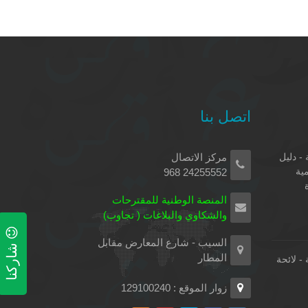
اتصل بنا
 - دليل
مركز الاتصال
مية
24255552 968
المنصة الوطنية للمقترحات
والشكاوي والبلاغات ( تجاوب)
السيب - شارع المعارض مقابل
شاركنا
المطار
 - لائحة
زوار الموقع : 129100240