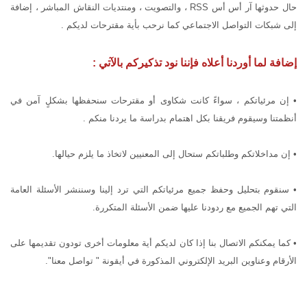
حال حدوثها آر أس أس RSS ، والتصويت ، ومنتديات النقاش المباشر ، إضافة
إلى شبكات التواصل الاجتماعي كما نرحب بأية مقترحات لديكم .
إضافة لما أوردنا أعلاه فإننا نود تذكيركم بالآتي :
• إن مرئياتكم ، سواءً كانت شكاوى أو مقترحات سنحفظها بشكلٍ آمن في
أنظمتنا وسيقوم فريقنا بكل اهتمام بدراسة ما يردنا منكم .
• إن مداخلاتكم وطلباتكم ستحال إلى المعنيين لاتخاذ ما يلزم حيالها.
• سنقوم بتحليل وحفظ جميع مرئياتكم التي ترد إلينا وسننشر الأسئلة العامة
التي تهم الجميع مع ردودنا عليها ضمن الأسئلة المتكررة.
• كما يمكنكم الاتصال بنا إذا كان لديكم أية معلومات أخرى تودون تقديمها على
الأرقام وعناوين البريد الإلكتروني المذكورة في أيقونة " تواصل معنا".