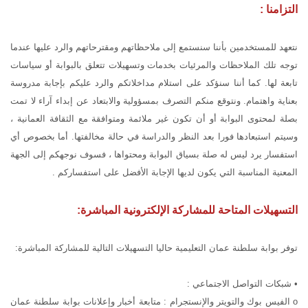
التزامنا :
نتعهد للمستخدمين بأننا سنستمع إلى ملاحظاتهم ومقترحاتهم والرد عليها عندما
توجه تلك الملاحظات والمرئيات بخدمات وتسهيلات تتعلق بالبوابة أو سياسات
تابعة لها. كما أننا سنؤكد على استلام مداخلاتكم والرد عليكم بإجابة مدروسة
بعناية واهتمام. ونتوقع منكم التصرف بمسؤولية والابتعاد عن إبداء آراء لا تمت
بصلة لمحتوى البوابة أو أن تكون غير ملائمة ومتوافقة مع الثقافة العمانية ،
وسيتم استبعادها فورا بعد النظر والدراسة في حالة مخالفتها. أما بخصوص أي
استفسار يرد ليس له صلة بسياق البوابة ومحتواها ، فسوف نوجهكم إلى الجهة
المعنية المناسبة التي يكون لديها الإجابة الأفضل على استفساركم .
التسهيلات المتاحة للمشاركة الإلكترونية المباشرة:
توفر بوابة سلطنة عمان التعليمية حاليا التسهيلات التالية للمشاركة المباشرة:
• شبكات التواصل الاجتماعي :
o الفيس بوك والتويتر والإنستجرام : متابعة أخبار وإعلانات بوابة سلطنة عمان