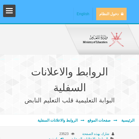
دخول النظام
English
الروابط والاعلانات
السفلية
البوابة التعليمية قلب التعليم النابض
المش
الرئيسية
صفحات الموقع
الروابط والاعلانات السفلية
المك
شارك بهذه الصفحة
23523
الروابط والاعلانات السفلية
إستمع