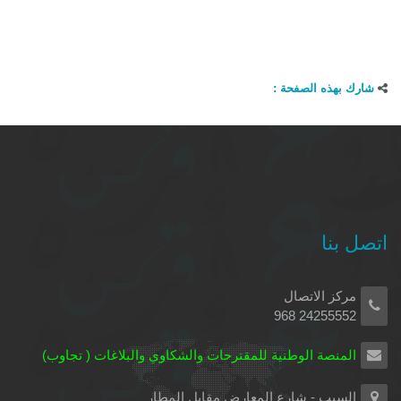
شارك بهذه الصفحة :
اتصل بنا
مركز الاتصال
24255552 968
المنصة الوطنية للمقترحات والشكاوي والبلاغات ( تجاوب)
السيب - شارع المعارض مقابل المطار