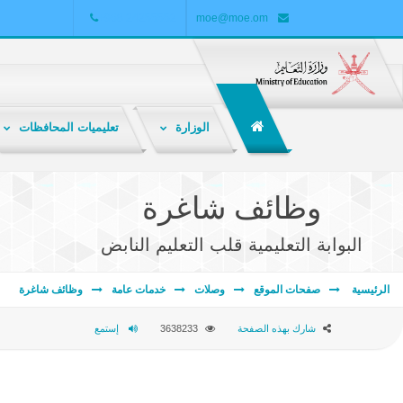
+968 24255552
moe@moe.om
الوزارة
تعليميات المحافظات
الشبكة التربوية هي ملتقى تربوي تعليمي تفاعلي لتبادل المعارف والمعلومات والخبرات بين المعلمين والطلاب وأولياء الأمور والباحثين والمهتمين بالشأن التربوي .
وظائف شاغرة
البوابة التعليمية قلب التعليم النابض
الرئيسية
صفحات الموقع
وصلات
خدمات عامة
وظائف شاغرة
شارك بهذه الصفحة
3638233
إستمع