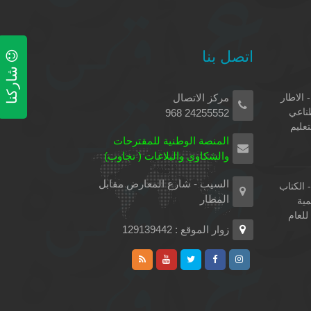
اتصل بنا
شاركنا
 الاطار
مركز الاتصال
طناعي
24255552 968
تعليم
المنصة الوطنية للمقترحات
والشكاوي والبلاغات ( تجاوب)
السيب - شارع المعارض مقابل
الكتاب
المطار
مية
لعام
زوار الموقع : 129139442