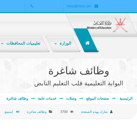
+968 24255552
moe@moe.om
الوزارة
تعليميات المحافظات
الشبكة التربوية هي ملتقى تربوي تعليمي تفاعلي لتبادل المعارف والمعلومات والخبرات بين المعلمين والطلاب وأولياء الأمور والباحثين والمهتمين بالشأن التربوي .
وظائف شاغرة
البوابة التعليمية قلب التعليم النابض
الرئيسية
صفحات الموقع
وصلات
خدمات عامة
وظائف شاغرة
شارك بهذه الصفحة
3700
وظائف شاغرة
إستمع