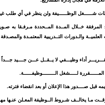
 المرفقة خــلال المــدة المــحددة مـرفـقا به صـ
لات العلميــة والـدورات التــدريبية المعتمـدة والمصـ
قـــريـــر أداء وظيـــفي لا يــقــل عـــن جــــيد جـــداً