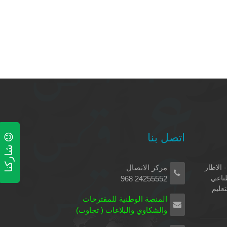
اتصل بنا
شاركنا
 الاطار
مركز الاتصال
طناعي
24255552 968
تعليم
المنصة الوطنية للمقترحات
والشكاوي والبلاغات ( تجاوب)