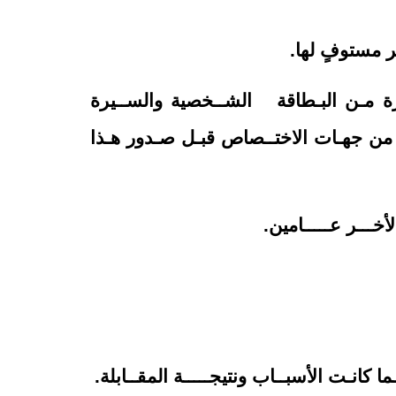
ورة مـن البـطاقة الشــخصية والســيرة
دقة من جهـات الاختــصاص قبـل صـدور هـذا
 لأخـــر عـــــامين.