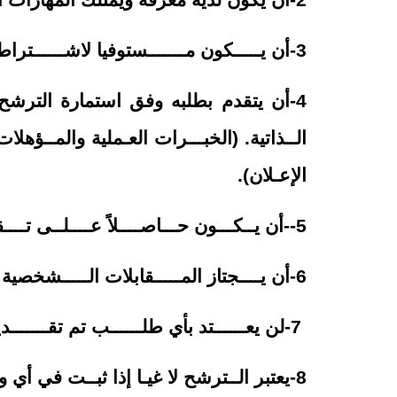
2-ان يكون لديه معرفة ويمتلك المهارات اللازمة في مجال إدارة المشاريع.
3-أن يـــــكون مـــــــستوفيا لاشــــــتراطات شــــــغل الوظــــــيفة ولن ينظر في أي طلب غير مستوفٍ لها.
4-أن يتقدم بطلبه وفق استمارة الترشح
الــذاتية. (الخبـــرات العـملية والمــؤه
الإعـلان).
5-
-أن يــكـــون حـــاصــــلاً عــــلــى تــــ
6-أن يــــجتاز المـــــقابلات الـــــشخصية المــــــقررة لـــــشغل الـــــــــوظيفــــــة.
7-لن يعــــــتد بأي طلــــــب تم تقـــــــديمه قبل صــــدور هذا الإعلان أو بعد انقضاء فترته.
8-يعتبر الــترشح لا غيـا إذا ثبــت في أي وقــت مـا يخالــف شـروط الــوظيفة المعـلن عنـها مهـما كانـت الأسبــاب ونتيجـــــة المقــابلة.