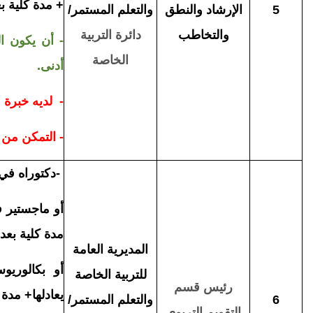
+ مدة كلية بعد ا
5
الإرشاد والنطق
والتعلم المستمر/
والتخاطب
دائرة
التربية
- أن يكون ال
الخاصة
أدنى.
- لديه خبرة 
- التمكن من 
-
دكتوراه في (
أو ماجستير في
مدة كلية بعد الم
المديرية العامة
أو بكالوريو
للتربية الخاصة
رئيس قسم
يعادلها+ مدة كلي
6
والتعلم المستمر/
التقويم
التربوي