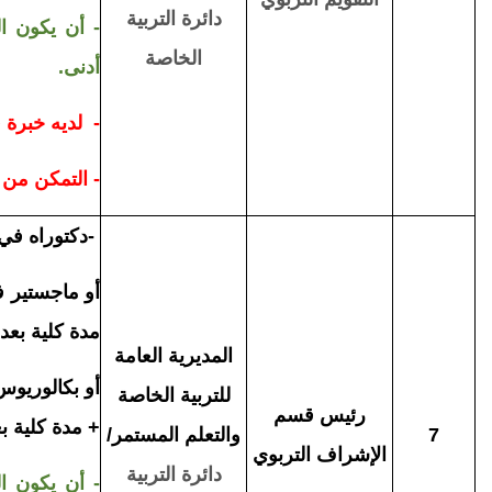
دائرة
التربية
- أن يكون ال
الخاصة
أدنى.
- لديه خبرة 
- التمكن من 
-
دكتوراه في (
أو ماجستير في
مدة كلية بعد الم
المديرية العامة
أو بكالوريوس 
للتربية الخاصة
رئيس قسم
+ مدة كلية بعد ا
7
والتعلم المستمر/
الإشراف التربوي
دائرة
التربية
- أن يكون ال