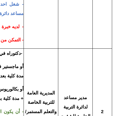
- شغل احدى 
مساعد دائرة
- لديه خبرة 
- التمكن من 
-
دكتوراه في (
أو ماجستير في
مدة كلية بعد الم
أو بكالوريوس 
المديرية العامة
مدير مساعد
+ مدة كلية بعد ا
للتربية الخاصة
لدائرة التربية
2
والتعلم المستمر/
- أن يكون ال