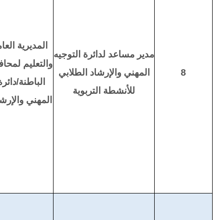
المديرية العام
مدير مساعد لدائرة التوجيه
والتعليم لمح
8
المهني والإرشاد الطلابي
الباطنة/دائرة
للأنشطة التربوية
المهني والإرشا