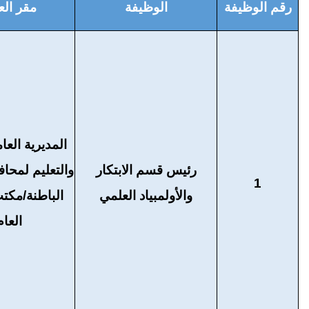
رقم الوظيفة
الوظيفة
مقر ال
المديرية العام
رئيس قسم الابتكار
والتعليم لمح
1
والأولمبياد العلمي
الباطنة/مكتب
العام