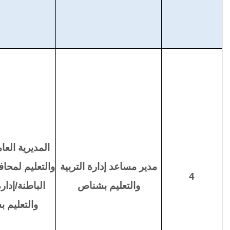
المديرية العام
مدير مساعد إدارة التربية
والتعليم لمح
4
والتعليم بشناص
الباطنة/إدارة
والتعليم 