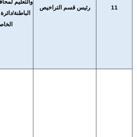
والتعليم لمح
11
رئيس قسم التراخيص
الباطنة/دائرة
الخاص