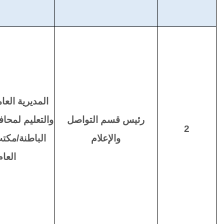
المديرية العام
رئيس قسم التواصل
والتعليم لمح
2
والإعلام
الباطنة/مكتب
العام