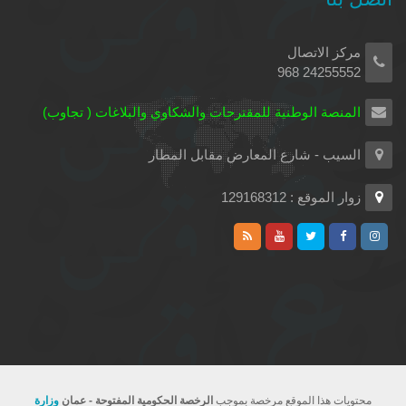
مركز الاتصال
24255552 968
المنصة الوطنية للمقترحات والشكاوي والبلاغات ( تجاوب)
السيب - شارع المعارض مقابل المطار
زوار الموقع : 129168312
محتويات هذا الموقع مرخصة بموجب
الرخصة الحكومية المفتوحة - عمان
وزارة