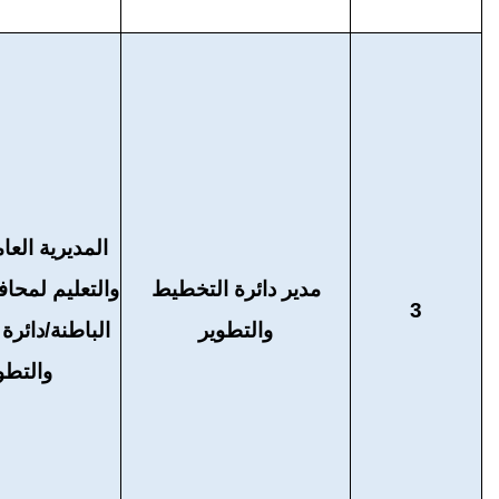
المديرية العام
مدير دائرة التخطيط
والتعليم لمح
3
والتطوير
الباطنة/دائرة
والتطو