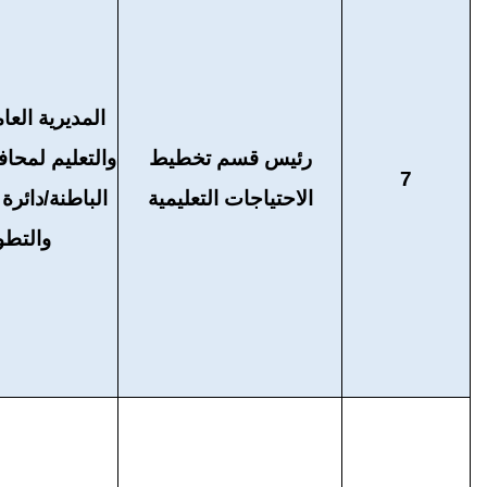
المديرية العام
رئيس قسم تخطيط
والتعليم لمح
7
الاحتياجات التعليمية
الباطنة/دائرة
والتطو