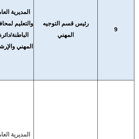
المديرية العام
رئيس قسم التوجيه
والتعليم لمح
9
المهني
الباطنة/دائرة
المهني والإرشا
المديرية العام