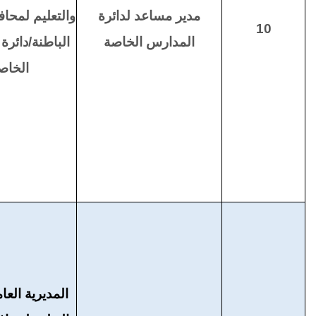
مدير مساعد لدائرة
والتعليم لمح
10
المدارس الخاصة
الباطنة/دائرة
الخاص
المديرية العام