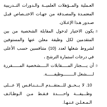
العـملية والمــؤهلات العلميــة والـدورات التــدريبية
المعتمـدة والمصـدقة من جهـات الاختــصاص قبـل
صـدور هـذا الإعـلان
.
يكون الاختيار لدخول المقابلة الشخصية من بين
المتقدمين لكل وظيفة معلن عنها والمستوفين
لشروط شغلها لعدد (10) متنافسين حسب الأعلى
في درجات استمارة الترشح
.
أن يــــجتاز المـــــقابلات الـــــشخصية المــــــقررة
لـــــشغل الـــــــــوظيفــــــة
.
10. لا يــحــق للـــمتقـــدم الـــتــنـافـس إلا عـــلى
وظـــيفـــة واحـــــدة فـقـط مـن الـوظـائـف
الـمـعـلـن عـنـهـا
.