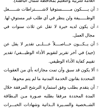
العامة للتربية والتعليم بمحافظة شمال الباطنة).
أن يـــــكون مـــــــستوفيا لاشــــــتراطات شــــــغل
الوظــــــيفة ولن ينظر في أي طلب غير مستوفٍ لها
.
أن يكون لديه خبرة لا تقل عن ثلاث سنوات في
مجال العمل.
أن يــكـــون حـــاصــــلاً عــــلــى تقدير لا يقل عن
(جيد) في آخر تقرير لتقويم الأداء الوظيـــفي/ تقدير
تقييم كفاية الأداء الوظيفي
.
ألا يكون قد سبق وأن تمت مجازاته بأي من العقوبات
المحددة بقانون الخدمة المدنية ما لم يتم محوها.
أن يتقدم بطلب وفق استمارة الترشح المرفقة خلال
المدة المحددة مرفقا بطلبه صـورة مـن البـطاقة
الشــخصية والســيرة الــذاتية وشهادات الخبـــرات