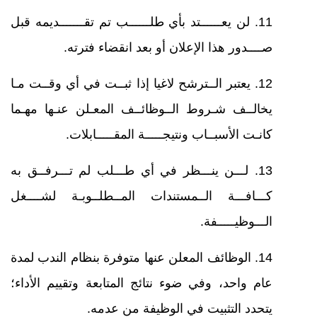
11. لن يعــــــتد بأي طلــــــب تم تقـــــــديمه قبل
صــــدور هذا الإعلان أو بعد انقضاء فترته
.
12. يعتبر الــترشح لاغيا إذا ثبــت في أي وقــت مـا
يخالــف شـروط الــوظائــف المعـلن عنـها مهـما
كانـت الأسبــاب ونتيجـــــة المقـــــابلات
.
13. لـــن ينـــظر في أي طـــلب لم تـــرفــق به
كـــافـــة الــمستندات المــطلــوبـة لشــــغل
الـــوظيـــــفة.
14. الوظائف المعلن عنها متوفرة بنظام الندب لمدة
عام واحد، وفي ضوء نتائج المتابعة وتقييم الأداء؛
يتحدد التثبيت في الوظيفة من عدمه.