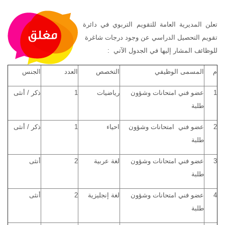
تعلن المديرية العامة للتقويم التربوي في دائرة
تقويم التحصيل الدراسي عن وجود درجات شاغرة
للوظائف المشار إليها في الجدول الآتي :
م
المسمى الوظيفي
التخصص
العدد
الجنس
1
عضو فني امتحانات وشؤون
رياضيات
1
ذكر / أنثى
طلبة
2
عضو فني امتحانات وشؤون
احياء
1
ذكر / أنثى
طلبة
3
عضو فني امتحانات وشؤون
لغة عربية
2
أنثى
طلبة
4
عضو فني امتحانات وشؤون
لغة إنجليزية
2
أنثى
طلبة