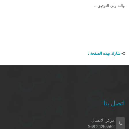
والله ولي التوفيق،،،
شارك بهذه الصفحة :
اتصل بنا
مركز الاتصال
24255552 968