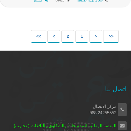
شارك بهذه الصفحة
84415
إستمع
>>
>
2
1
<
<<
اتصل بنا
مركز الاتصال
24255552 968
المنصة الوطنية للمقترحات والشكاوي والبلاغات ( تجاوب)