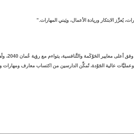
سارات، يُعزِّز الابتكار وريادة الأعمال، ويَبني المهارات."
وعمليَّات عالية الجَوْدة، تُمكِّن الدارسين من اكتساب معارف ومهارات وكف