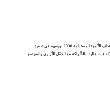
ضمانُ توفير تعليم جيِّد، مُنْصِف وشامل للجميع، وفق أعلى معايير الحَوْكَمة والتَّنافسية، يتواءم مع رؤية عُمان 2040، وأهداف التَّنمية المستدامة 2030، ويسهم في تحقيق
اءات عالية، بالشَّراكة معَ الحقْل التَّربوي والمجتمع