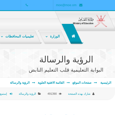
+968 24255552
moe@moe.om
الوزارة
تعليميات المحافظات
الشبكة التربوية هي ملتقى تربوي تعليمي تفاعلي لتبادل المعارف والمعلومات والخبرات بين المعلمين والطلاب وأولياء الأمور والباحثين والمهتمين بالشأن التربوي .
الرؤية والرسالة
البوابة التعليمية قلب التعليم النابض
الرئيسية
صفحات الموقع
القائمة الافقية العلوية
الرؤية والرسالة
شارك بهذه الصفحة
491390
الرؤية والرسالة
إستمع