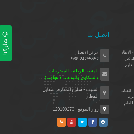
اتصل بنا
شاركنا
 الاطار
مركز الاتصال
طناعي
24255552 968
تعليم
المنصة الوطنية للمقترحات
والشكاوي والبلاغات ( تجاوب)
السيب - شارع المعارض مقابل
الكتاب
المطار
مية
لعام
زوار الموقع : 129109273