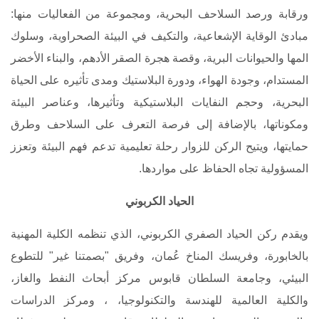
ورقابة ورصد السلاحف البحرية، ومجموعة من الفعاليات منها:
مبادئ الوقاية الإشعاعية، والتكيف في البيئة الصحراوية، وسلوك
المها والحيوانات البرية، وقصة هجرة الصقر الأدهم، والبناء الأخضر
المستدام، وجودة الهواء، ودورة البلاستيك ومدى تأثيره على الحياة
البحرية، وحجم النفايات البلاستيكية وتأثيرها، وعناصر البيئة
ومكوناتها، بالإضافة إلى فرصة التعرف على السلاحف وطرق
حمايتها، ويتيح الركن للزوار رحلة تعليمية تدعم فهم البيئة وتعزز
المسؤولية تجاه الحفاظ على مواردها
.
الحياد الكربوني
ويقدم ركن الحياد الصفري الكربوني، الذي تنظمه الكلية المهنية
بالخابورة، وفريسك المناخ عُمان، وفريق "بصمتنا غير" للتطوع
البيئي، وجامعة السلطان قابوس مركز أبحاث النفط والغاز،
والكلية العالمية للهندسة والتكنولوجيا، ، ومركز الدراسات