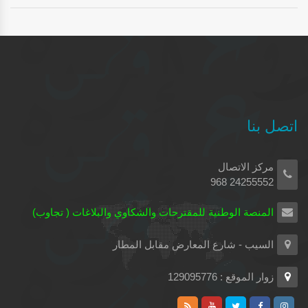
اتصل بنا
مركز الاتصال
24255552 968
المنصة الوطنية للمقترحات والشكاوي والبلاغات ( تجاوب)
السيب - شارع المعارض مقابل المطار
زوار الموقع : 129095776