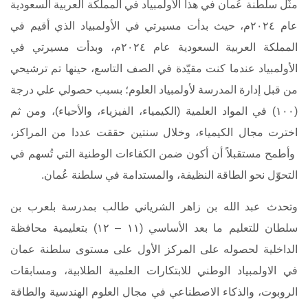
مثّل سلطنة عُمان في هذا الأولمبياد في المملكة العربية السعودية
عام ٢٠٢٤م، حيث بدأت مسيرتي في الأولمبياد الذي أقيم في
المملكة العربية السعودية عام ٢٠٢٤م، وبدأت مسيرتي في
الأولمبياد عندما كنت مقيّدة في الصف التاسع، حينها تم ترشيحي
من قبل إدارة المدرسة لأولمبياد العلوم؛ بسبب حصولي علي درجة
(١٠٠) في المواد العلمية (الكيمياء، الفيزياء، والأحياء)، ومن ثم
اخترت مجال الكيمياء، وخلال سنتين حققت عددا من المراكز،
وأطمح مستقبلاً أن أكون ضمن الكفاءات الوطنية التي تُسهم في
التحوّل نحو الطاقة النظيفة، والمستدامة في سلطنة عُمان.
وتحدث عبد الله بن زاهر الشرياني طالب بمدرسة بلعرب بن
سلطان للتعليم ما بعد الأساسي (١١ – ١٢) بتعليمية محافظة
الداخلية لحصوله على المركز الأول على مستوى سلطنة عمان
في الاولمبياد الوطني للابتكارات العلمية الطلابية، ومسابقات
الروبوت، والذكاء الاصطناعي في مجال العلوم الهندسية والطاقة