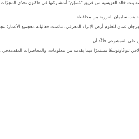
ق "مُمكِن" أنمشاركتها في هاكثون تحدّي المجرّات لطلبة المدارس (٩-١٢) بالتعاون مع أكاديمية هِمم التعليمية جاء ليُناقش آخر ما توصلإليه العلم في مجالِ الفضاء، ويشارك في الهاكثون (٤) فرقمن بين أكثر من (١٨٠) فريق سجّل في الاستبانة، ويقدمالهاكثون العديد من 
ة بنت سليمان العزرية من محافظة
هرجان عمان للعلوم أرض الإثراء المعرفي، تناغمت فعالياته معجميع الأعمار؛ لتجد 
ن علي القمشوعي فأكّد أن
اقي تنوعًاوتوسعًا مستمرًا فيما يقدمه من معلومات، والمحاضرات المقدمةفي مسرح 