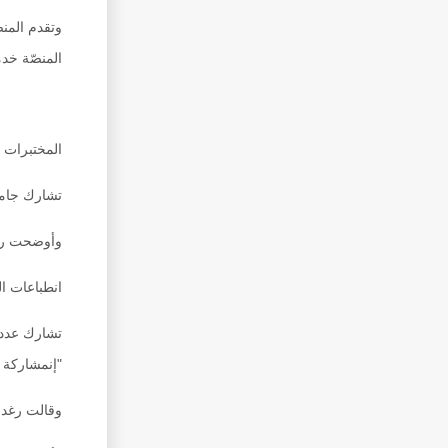
وتقدم المن
المنصّة خدم
المختبرات ا
تشارك جامعة الشرقية ممثلة بالمختبرات الطبية في مهرجانعمان للعلوم 2024م، وتحدثت ريّان بنت جمعة الجعفرية، طالبةمختب
وأوضحت ريّا
انطباعات الز
تشارك عدد 
"إنمشاركة 
وقالت رغد 