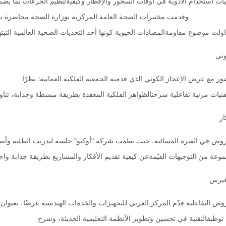
ت استخدام الأدوية في أوقات السحور والإفطار وكيفيةتنظيم الجرعات بما يضمن 
ختبرات الصحة العامة المركزية بوزارة الصحة محاضرة بعنوان: "
ناولت موضوع مقاومةالمضادات الحيوية كونها أحد التحديات الصحية العالمية التي
وني
ر مع عرض الإعجاز الكوني الذي قدمته الجمعية الفلكية العمانية؛ نظرًا
نيات مرئية تفاعلية شرحتالظواهر الفلكية المعقدة بطريقة مبسطة وجذابة، تناو
ر
روض في الفترة المسائية، حيث نظمت شركة "أوكيو" جلسة لتدريب الطلبة وأص
ة من التوجيهات القيّمةعن كيفية تقديم الأفكار والمشاريع بطريقة جذابة واحترا
افيرس
 التفاعلية قدّم المركز العربي للتجهيزات والخدمات الهندسية عرضًا، بعنوان: 
 توظيفالتقنية في تحسين وتطوير الأنظمة التعليمية الحديثة، وشرح