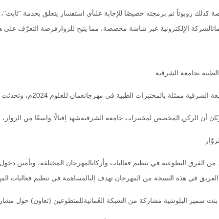
صة كذلك روبوتاً تم برمجته خصيصًا للإجابة علىأي استفسار يتعلق بخدمة "ثابت
اتالشركة الإلكترونية عبر شاشة مخصصة، مما يتيح للزوارفرصة التعرّف على هذه 
لطبية بجامعة الشرقية
رات طبية بالجامعة عن المشاركة المتميزة للمختبرات فيالمهرجان، مؤكدةً أن الهدف الرئيسي من المشاركة هو تعزيزالوعي العلمي لدى الزوار عن الجهاز الدوري ووظائفه الحيوية،وقالت ريّان: تتمثل مشاركتنا في عرض مجسّمات محسوسةتوضح الدورة الدموية، التي تعرض كيفية انتقال الدم من القلبإلى باقي أجزاء الجسم، في تجربة تفاعلية تعزز الفهم العميقلهذه العملية الحيوية، وأضافت: الزوار كان لديهم الفرصةللتعرف على عدد من المفاهيم العلمية المتعلقة بالجهاز الدوريمن خلال تقنية الواقع الافتراضي؛ حيث يستطيع الزائر التفاعلمع مختلف أجزاء الجهاز الدوري للإنسان وفهم كيفية عملهبشكل دقيق. وطرحت التجربة معلومات عن أنواع الدم المختلفةوكيفية تأثيرها على الصحة العامة للجسم.
ن أن الركن المخصص لمختبرات جامعة الشرقيةشهد إقبالًا واسعًا من الزوار، سوا
وّار
من الفرق التطوعية في تنظيم فعاليات وأركانالمهرجان المختلفة، وتأمين دخول
الفريق في هذه النسخة من المهرجان تهدف إلىالمساهمة في تنظيم فعاليات المهر
بنت سمير البلوشية مشاركة من الشبكة العُمانيةللمتطوعين (تعاون) حول مشاركة