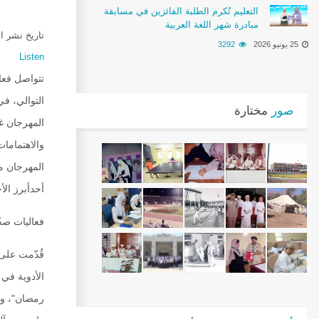
التعليم تُكرم الطلبة الفائزين في مسابقة
مبادرة شهر اللغة العربية
تاريخ نشر الخبر :24
25 يونيو 2026
3292
Listen
تتواصل فعا
التوالي، في
صور
مختارة
المهرجان غد
والاهتمامات
المهرجان م
أحدأبرز ال
فعاليات صحّ
قُدّمت على
الأدوية في
رمضان"، وق