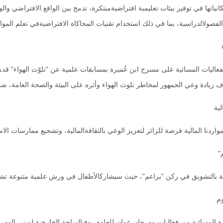
نياتها في توفير بيئات تعليمية افتراضيةمبتكرة، تدمج بين الواقع الافتراضي وال
الفصولالدراسية، بما في ذلك استخدام تقنيات المحاكاة الافتراضيةفي تعلم المواد ا
عاليات المسائية على مسرح ابن عُميرة بمسابقات علمية عن "تلوّث الهواء" قدمت
ف زيادة وعي الجمهور لمخاطر تلوث الهواء وأثره على البيئة والصحة العامة، شم
لية
اردنا المالية فرصة للزائر لتعزيز الوعي بالثقافةالمالية، وتشجيع ممارسات الاس
"
ة بالتشويق في ركن "براعم"، حيث سيشاركالأطفال في ورش علمية متنوعة تشمل ال
وم
مهرجان عمان للعلوم، وفيالساحة الخارجية لمبنى المهرجان، يتجول زوّار المهرجان في"حديقة العلوم" التي تتكون من (٨) فعاليات، ومنها: استكشاف جمال الكون ليلاً باستخدام أحدث التلسكوبات،وعرض التقنيات المستخدمة في التحكم بأنظمة الزراعة المائية،وأنو