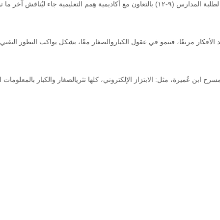
الورش التي تناقش التحديات التييواجهها البشر في الفضاء.
الأفكار مرتعًا، فتنمو في عقول الكباروالصغار معًا، بشكل يواكب التطور التقني 
ابن عُميرة، مثل: الابتزاز الإلكتروني، كلها تثريالصغار والكبار بالمعلومات ا