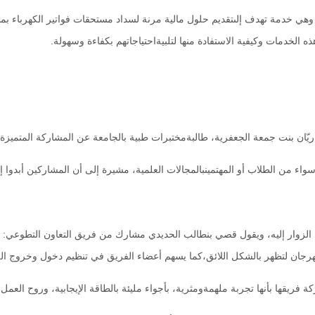
"، وهي خدمة تهدف إلىتقديم حلول مالية مرنة لسداد مستحقات فواتير الكهرباء 
الخدمات وكيفية الاستفادة منها لتلبيةاحتياجاتهم بكفاءة وسهولة.
ء من الطلاب أو المهتمينبالمجالات العلمية، مشيرة إلى أن المشاركين أبدوا إعج
 الزوار إليه، ويقول قصي بنطالب الحديدي مشارك من فريق التعاون التطوعي:
جان لتظهر بالشكل اللائق،كما يسهم أعضاء الفريق في تنظيم دخول وخروج الزوار
 فريقها بأنها تجربة ملهمةومثرية، بأجواء مليئة بالطاقة الإيجابية، وروح ال