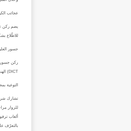
عجائب الك
للاطّلاع ب
جسور العلو
DICT) الهنغارية، حيث ستتضمن الفعاليات التي تقدمها هذهالمؤسسات ورشًا تفاعلية في علوم الحيوانات والحفرياتوأنشطة تفاعلية في مجال الروبوت وتقنيات التعلم الرقميوغيرها.
التوعية بمج
تشارك شركة
للزوار مراح
ألعاب ترفيه
بالتعرّف عل