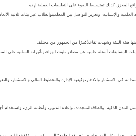
واقع المعزز. كذلك تمتسليط الضوء على التطبيقات العملية لهذه
لعلمية والإنسانية، وتعزيز التواصل بين المعلمينوالطلاب عبر بيئات ثلاثية الأبعاد
ها هيئة البيئة وشهدت تفاعلاًكبيرًا من الجمهور من مختلف
لت المسابقات أسئلة علمية عن مصادر تلوث الهواء،وتأثيراته السلبية على المنا
تدامة في الاستثمار والادخار،وكيفية الإدارة والتخطيط المالي والاستثمار، وال
مدن الذكية، والطاقةالمتجددة، وإعادة التدوير، وأنظمة الري، واستخدام أجهز
اع الأشجار البرية العمانية، بالإضافة إلى تقنية التحكماللاسلكي بالطائرات الخفيفة، وفن الرسم الجرافيكي، كذلكتقوم هيئة الطيران المدني بإطلاق بالون الطقس في الغلافالجوي في هذه الحديقة العلمية.