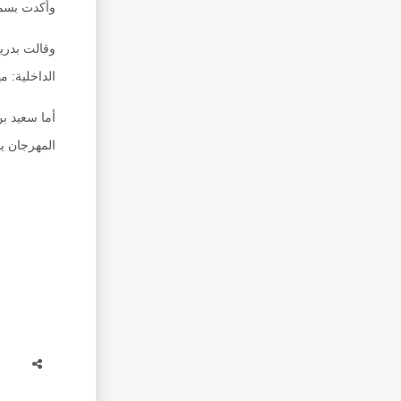
وأكدت بسمة بنت خالد العويسية من فري
وقالت بدري
الداخلية: م
أما سعيد ب
المهرجان يل