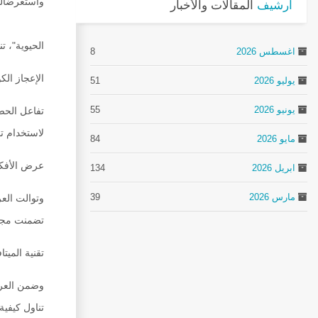
واستعرضآليا
أرشيف
المقالات والأخبار
​ وقدمت م
الحيوية"، ت
اغسطس 2026
8
الإعجاز الك
يوليو 2026
51
يونيو 2026
55
تفاعل الحضو
لاستخدام تق
مايو 2026
84
عرض الأفكا
ابريل 2026
134
مارس 2026
39
وتوالت الع
تضمنت مجموع
تقنية الميت
وضمن العروض
تناول كيفية