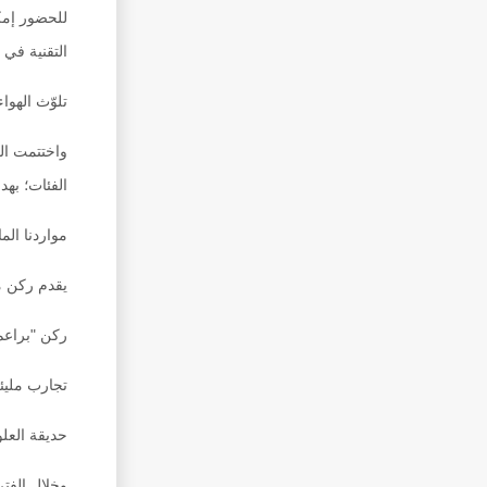
للحضور إمكا
التقنية في 
تلوّث الهواء
واختتمت الف
الفئات؛ بهد
مواردنا الما
يقدم ركن مو
ركن "براعم
تجارب مليئ
حديقة العل
وخلال الفترة المسائية من فعاليات 