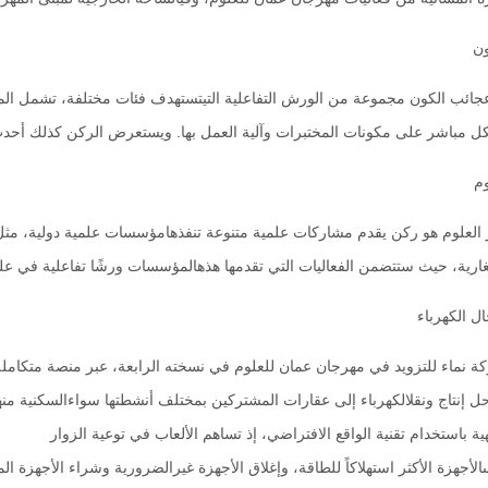
ون
شكل مباشر على مكونات المختبرات وآلية العمل بها. ويستعرض الركن كذلك أحد
م
ال الكهرباء
 نماء للتزويد في مهرجان عمان للعلوم في نسخته الرابعة، عبر منصة متكاملة ت
ل إنتاج ونقلالكهرباء إلى عقارات المشتركين بمختلف أنشطتها سواءالسكنية منه
ية باستخدام تقنية الواقع الافتراضي، إذ تساهم الألعاب في توعية الزوار
ىالأجهزة الأكثر استهلاكاً للطاقة، وإغلاق الأجهزة غيرالضرورية وشراء الأجهزة ال