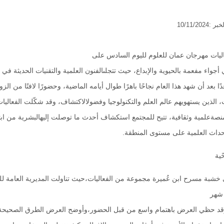
10/11/20
ليات مهرجان عمان للعلوم لليوم السادس على
 أجواء مفعمة بالحيوية والإبداع، حيث تتجلىالفنون العلمية والتقنيات الحديثة
ًا بعد أن شهد هذا العام نجاحًا باهرًا طوال أيامه الماضية، وحضورًا لافتًا من ا
، الذين يستهويهم عالم العلم والتكنولوجيا وفضولالاكتشاف، وقد شكّلت الفعاليا
نصةعلمية وثقافية، تتيح للمجتمع استكشاف أحدث ما توصلت إليهالبشرية من ابت
أحداث العلمية على مستوى المنطقة.
ية
 خشبة مسرح ابن عُميرة مجموعة من الفعاليات،حيث تناولت المديرية العامة لل
 شهر
د حظي العرض باهتمام واسع من قبل الحضور،وأوضح العرض الطرق الصحيحة لأخ