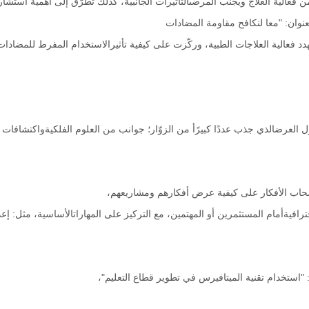
فعالية العلاج ويجنب المرضىالتأثيرات الجانبية، كذلك تطرّق إلى أهمية استشار
معا لنكافح مقاومة المضادات
تهدد فعالية العلاجات الطبية، وركّزت على كيفية تأثيرالاستخدام المفرط للمضاد
ل العرضالذي جذب عددًا كبيرًأ من الزوّار؛ جوانب من العلوم الفلكيةواكتشافا
حاب الأفكار على كيفية عرض أفكارهم ومشاريعهم،
فيةأمام المستثمرين أو المهتمين، مع التركيز على المهاراتالأساسية، مثل: إعداد
"استخدام تقنية الميتافيرس في تطوير قطاع التعليم"،