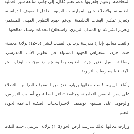
المحافظة، وتقييم جاهزيتها لدعم تعلم فعّال، إلى جانب متابعة سير العملية
التعليمية، والاطلاع على الممارسات التربوية داخل الصفوف الدراسية،
وتعزيز تمكين الهيئات التعليمية، ودعم جهود التطوير المهني المستمر،
وتعزيز الشراكة مع الميدان التربوي، واستطلاع التحديات وسبل معالجتها.
والتقت معاليها بإدارة مدرسة يزيد بن المهلب للبنين (5–12) بولاية محضة،
حيث جرى استعراض الجهود المبذولة في تطوير الأداء المدرسي،
ومناقشة سبل تعزيز جودة التعليم، بما ينسجم مع توجهات الوزارة نحو
الارتقاء بالممارسات التربوية
.
وأثناء الزيارة، قامت معاليها بزيارة عددٍ من الصفوف الدراسية؛ للاطلاع
على سير الحصص التعليمية، ومتابعة تفاعل الطلبة مع أساليب التدريس،
والوقوف على مستوى توظيف الاستراتيجيات الصفية الداعمة لجودة
التعلم.
وزارت معاليها كذلك مدرسة أرض الجو (1–4) بولاية البريمي، حيث التقت