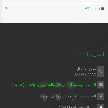
مارس 2026
39
اتصل بنا
مركز الاتصال
24255552 968
المنصة الوطنية للمقترحات والشكاوي والبلاغات ( تجاوب)
السيب - شارع المعارض مقابل المطار
زوار الموقع : 129111774