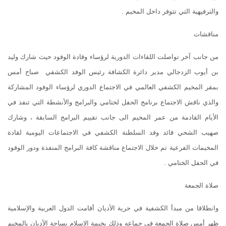
والترفيهية التي تتوفر داخل المخيم .
مناقشات
من جانب آخر تواصلت اللقاءات الدورية لرؤساء وقادة الوفود حيث شارك وليد
بن أيوب الزدجالي مدير دائرة الكشافة رئيس الوفد الكشفي صباح أمس
بمقر المخيم الكشفي العالمي في الاجتماع الدوري لرؤساء الوفود المشاركة
والذي ناقش الاجتماع برنامج الحفل لختامي والبرامج والأنشطة التي تنفذ في
الأيام القادمة من عمر المخيم الى جانب تقييم البرامج السابقة ، وشارك
صهيب الشحي قائد وفد السلطنة الكشفي في الاجتماعات اليومية لقادة
المخيمات الفرعية تم خلال الاجتماع مناقشة كافة البرامج المنفذة ودور الوفود
في الحفل الختامي .
صلاة الجمعة
وانطلاقا من مبدأ الكشفية في حرية الأديان أقامت الدول العربية والإسلامية
ظهر أمس صلاة الجمعة في جماعه وذلك بخيمة الإسلام بساحة الأديان بالمخيم