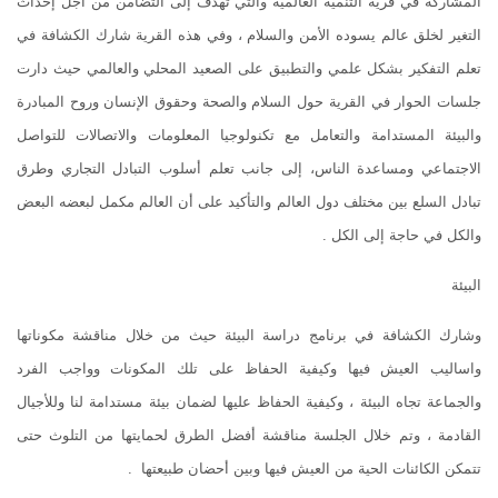
المشاركة في قرية التنمية العالمية والتي تهدف إلى التضامن من اجل إحداث
التغير لخلق عالم يسوده الأمن والسلام ، وفي هذه القرية شارك الكشافة في
تعلم التفكير بشكل علمي والتطبيق على الصعيد المحلي والعالمي حيث دارت
جلسات الحوار في القرية حول السلام والصحة وحقوق الإنسان وروح المبادرة
والبيئة المستدامة والتعامل مع تكنولوجيا المعلومات والاتصالات للتواصل
الاجتماعي ومساعدة الناس، إلى جانب تعلم أسلوب التبادل التجاري وطرق
تبادل السلع بين مختلف دول العالم والتأكيد على أن العالم مكمل لبعضه البعض
والكل في حاجة إلى الكل .
البيئة
وشارك الكشافة في برنامج دراسة البيئة حيث من خلال مناقشة مكوناتها
واساليب العيش فيها وكيفية الحفاظ على تلك المكونات وواجب الفرد
والجماعة تجاه البيئة ، وكيفية الحفاظ عليها لضمان بيئة مستدامة لنا وللأجيال
القادمة ، وتم خلال الجلسة مناقشة أفضل الطرق لحمايتها من التلوث حتى
تتمكن الكائنات الحية من العيش فيها وبين أحضان طبيعتها .