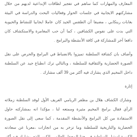
المعارف والمهارات كما ساهم في تفجير لطاقات الإبداعية لديهم من خلال
مشاركتهم الايجابية في جلسات الحوار وفعاليات البحث والدراسة في البيئة
بغابات رينكابي ، مضيفا أن الطقس الجيد كان عاملا ايجابيا للنشاط والحيوية
التي بدت على نفوس الكشافين ، كما أن حب المغامرة والاستكشاف كان
دافعا آخر للمشاركة في كافة الأنشطة والبرامج .
وأضاف بان كشافة السلطنة تميزوا بالانضباط في البرامج والحرص على نقل
الصورة الحضارية والثقافية للسلطنة ، وبالتالي ترك انطباع جيد عن السلطنة
داخل المخيم الذي يشارك فيه أكثر من 39 ألف مشارك .
إثارة
وشارك الكشاف هلال بن مظفر الريامي العريف الأول لوفد السلطنة زملائه
الرأي فقال برامج المخيم مثيرة وممتعه لنا ، مؤكدا انه بمشاركته حاول
الاستفادة من كل البرامج والأنشطة المقدمة ، كما سعى إلى نقل الصورة
الحضارية والتاريخية للسلطنة وما تزخر به من انجازات ،معربا عن سعادته
الكبيرة لتمثيل السلطنة في هذا المحفل العالمي الكبير الذي يشارك فيه أكثر