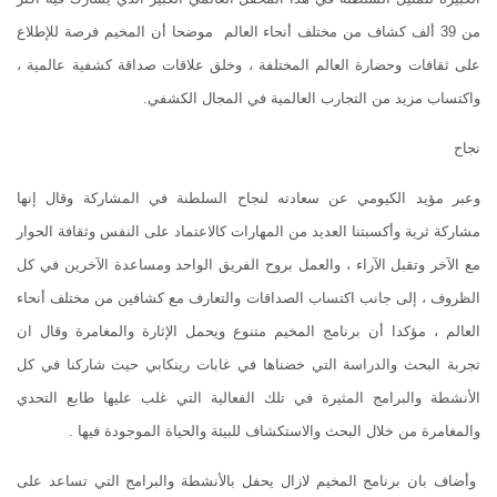
من 39 ألف كشاف من مختلف أنحاء العالم موضحا أن المخيم فرصة للإطلاع
على ثقافات وحضارة العالم المختلفة ، وخلق علاقات صداقة كشفية عالمية ،
واكتساب مزيد من التجارب العالمية في المجال الكشفي.
نجاح
وعبر مؤيد الكيومي عن سعادته لنجاح السلطنة في المشاركة وقال إنها
مشاركة ثرية وأكسبتنا العديد من المهارات كالاعتماد على النفس وثقافة الحوار
مع الآخر وتقبل الآراء ، والعمل بروح الفريق الواحد ومساعدة الآخرين في كل
الظروف ، إلى جانب اكتساب الصداقات والتعارف مع كشافين من مختلف أنحاء
العالم ، مؤكدا أن برنامج المخيم متنوع ويحمل الإثارة والمغامرة وقال ان
تجربة البحث والدراسة التي خضناها في غابات رينكابي حيث شاركنا في كل
الأنشطة والبرامج المثيرة في تلك الفعالية التي غلب عليها طابع التحدي
والمغامرة من خلال البحث والاستكشاف للبيئة والحياة الموجودة فيها .
وأضاف بان برنامج المخيم لازال يحفل بالأنشطة والبرامج التي تساعد على