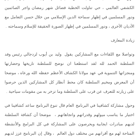
الكشفي العالمي ، حي تناولت الخطبة فضائل شهر رمضان واجر الصائمين
ودور المسلمين في إظهار سماحة الدين الإسلامي من خلال حسن التعامل مع
الأديان الأخرى ، ودور المسلمين في إظهار الصورة الحقيقة للإسلام وسماحته .
زيادة المعارف
وتواصلا مع اللقاءات مع المشاركين يقول وليد بن أيوب لزدجالي رئيس وفد
السلطنة الحمد لله لقد استطعنا ان نوضح للسلطنة تاريخها وحضارتها
ومنجزاتها التنموية في عهد مولانا الكشاف الأعظم حفظه الله ورعاه ، موضحا
أن المعرض ومخيم السلطنة كان محط أنظار كل المشاركين الذين حرصوا
على زيارته للتعرف عن قرب على السلطنة وما تزخر به من مقومات سياحية .
وحول مشاركة كشافينا في البرنامج العام قال تنوع البرنامج ساعد كشافينا في
اختيار ما يناسب ميولهم وقدراتهم واتجاهاتهم ، موضحا أن كشافة السلطنة
لديهم مبادرات ايجابية ويحرصون على المشاركة في كل البرامج والأنشطة
المتاحة لهم مع أقرانهم من مختلف دول العالم ، وقال إن البرنامج عزز لديهم