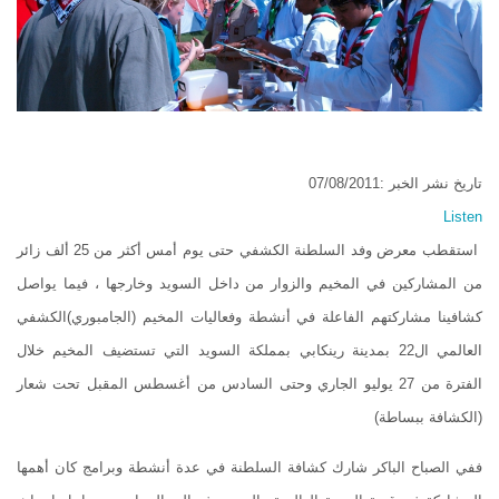
تاريخ نشر الخبر :07/08/2011
Listen
استقطب معرض وفد السلطنة الكشفي حتى يوم أمس أكثر من 25 ألف زائر
من المشاركين في المخيم والزوار من داخل السويد وخارجها ، فيما يواصل
كشافينا مشاركتهم الفاعلة في أنشطة وفعاليات المخيم (الجامبوري)الكشفي
العالمي ال22 بمدينة رينكابي بمملكة السويد التي تستضيف المخيم خلال
الفترة من 27 يوليو الجاري وحتى السادس من أغسطس المقبل تحت شعار
(الكشافة ببساطة)
ففي الصباح الباكر شارك كشافة السلطنة في عدة أنشطة وبرامج كان أهمها