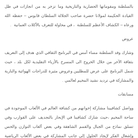
بالسلطنة ومقوماتها الحضارية والتاريخية وما تزخر به من انجازات في ظل
القيادة الحكيمة لمولانا حضرة صاحب الجلالة السلطان قابوس – حفظه الله
ورعاه – الكشاف الأعظم للسلطنة ، في محاولة للتعرف بالأكلات العمانية .
عروض
وشارك وفد السلطنة مساء أمس في البرنامج الثقافي الذي هدف إلى التعريف
بثقافة الآخر من خلال الخروج الى المسرح بالأزياء التقليدية لكل بلد ، حيث
شمل البرنامج على عرض للمظليين وعروض مثيرة للدراجات الهوائية والنارية
والمشاركة في ترديد نشيد المخيم لعالمي .
مسابقات
وواصل كشافيينا مشاركة إخوانهم من كشافة العالم في الألعاب الموجودة في
ساحة المخيم ،حيث شارك كشافينا في الإبحار بالتجديف على القوارب وفي
تسلق نماذج من الجبال والقمم الشاهقة وفي بعض ألعاب التوازن والحس
وإشغال الفكر لإيجاد الحلول إلى جانب المشاركة في بعض الألعاب الرياضية