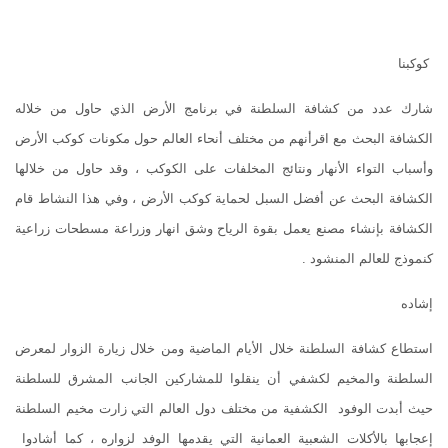
كوكبنا
شارك عدد من كشافة السلطنة في برنامج الأرض الذي حاول من خلاله
الكشافة البحث مع اقرأنهم من مختلف أنحاء العالم حول مكونات كوكب الأرض
وأسباب التواء الأنهار ونتائج المخلفات على الكوكب ، وقد حاول من خلالها
الكشافة البحث عن أفضل السبل لحماية كوكب الأرض ، وفي هذا النشاط قام
الكشافة بإنشاء مصنع يعمل بقوة الرياح وشق انهار وزراعة مسطحات زراعية
كنموذج للعالم المنشود .
إشاده
استطاع كشافة السلطنة خلال الأيام الماضية ومن خلال زيارة الزوار لمعرض
السلطنة والمخيم لكشفي أن ينقلوا للمشاركين الجانب المشرق للسلطنة
حيث أبدت الوفود الكشفية من مختلف دول العالم التي زارت مخيم السلطنة
إعجابها بالأكلات الشعبية العمانية التي يقدمها الوفد لزواره ، كما أشادوا