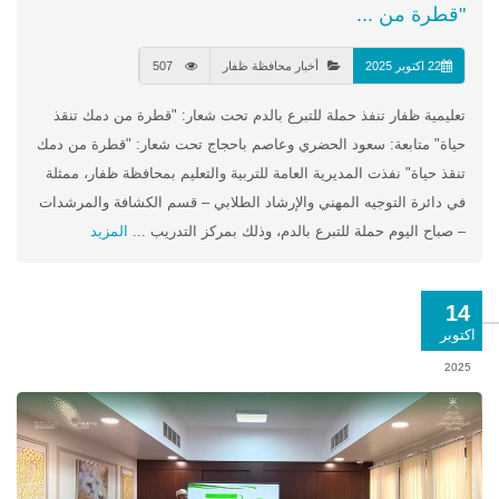
"قطرة من ...
22 اكتوبر 2025
أخبار محافظة ظفار
507
تعليمية ظفار تنفذ حملة للتبرع بالدم تحت شعار: "قطرة من دمك تنقذ
حياة" متابعة: سعود الحضري وعاصم باحجاج تحت شعار: "قطرة من دمك
تنقذ حياة" نفذت المديرية العامة للتربية والتعليم بمحافظة ظفار، ممثلة
في دائرة التوجيه المهني والإرشاد الطلابي – قسم الكشافة والمرشدات
– صباح اليوم حملة للتبرع بالدم، وذلك بمركز التدريب ...
المزيد
14
اكتوبر
2025