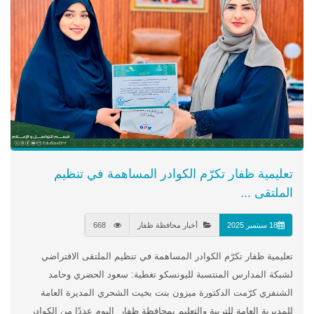
تعليمية ظفار تكرّم الكوادر المساهمة في تنظيم
الملتقى ...
18 سبتمبر 2025
أخبار محافظة ظفار
668
تعليمية ظفار تكرّم الكوادر المساهمة في تنظيم الملتقى الافتراضي
لشبكة المدارس المنتسبة لليونسكو تغطية: سعود الحضري وحامد
الشنفري كرّمت الدكتورة ميزون بنت بخيت الشحري المديرة العامة
للمديرية العامة للتربية والتعليم بمحافظة ظفار اليوم عددًا من الكوادر