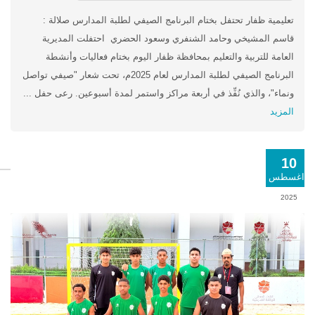
تعليمية ظفار تحتفل بختام البرنامج الصيفي لطلبة المدارس صلالة :
قاسم المشيخي وحامد الشنفري وسعود الحضري احتفلت المديرية
العامة للتربية والتعليم بمحافظة ظفار اليوم بختام فعاليات وأنشطة
البرنامج الصيفي لطلبة المدارس لعام 2025م، تحت شعار "صيفي تواصل
ونماء"، والذي نُفِّذ في أربعة مراكز واستمر لمدة أسبوعين. رعى حفل ...
المزيد
10
اغسطس
2025