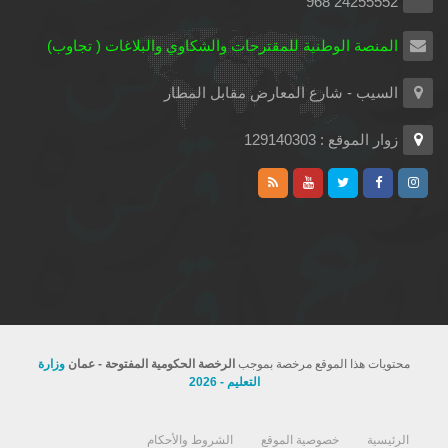
24255552 968
المنصة الوطنية للمقترحات والشكاوي والبلاغات ( تجاوب)
السيب - شارع المعارض مقابل المطار
زوار الموقع : 129140303
محتويات هذا الموقع مرخصة بموجب
الرخصة الحكومية المفتوحة - عمان
وزارة
التعليم - 2026
الرئيسية
خصوصية الموقع
الشروط والأحكام